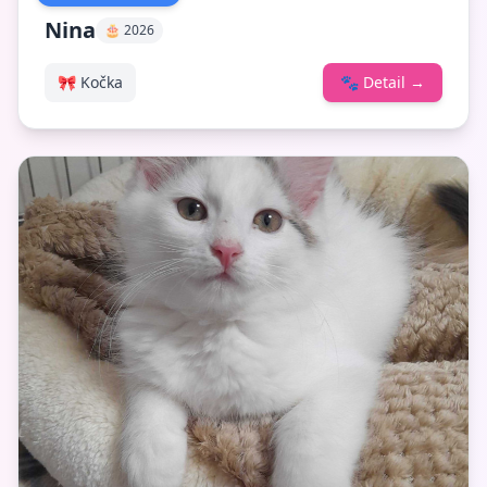
Nina
🎂 2026
🎀 Kočka
🐾
Detail
→