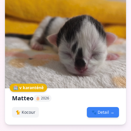
🏥 v karanténě
Matteo
🎂 2026
🐈 Kocour
🐾
Detail
→