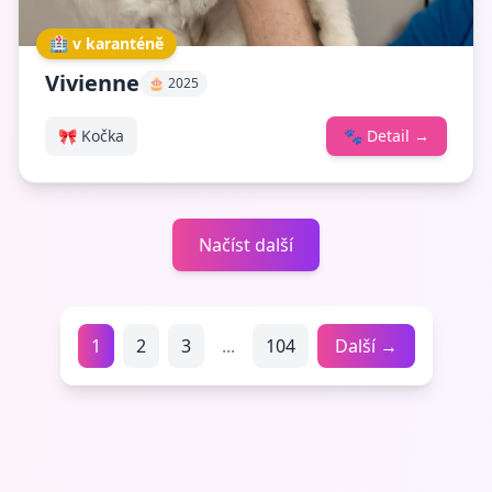
🏥 v karanténě
Vivienne
🎂 2025
🎀 Kočka
🐾
Detail
→
Načíst další
1
2
3
...
104
Další →