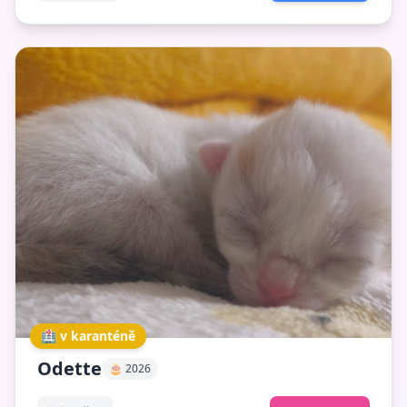
🏥 v karanténě
Odette
🎂 2026