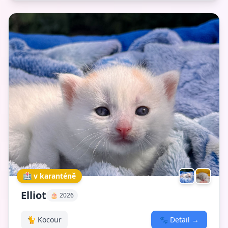
🏥 v karanténě
Elliot
🎂 2026
🐈 Kocour
🐾
Detail
→