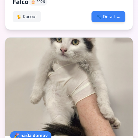
Falco
🎂 2026
🐈 Kocour
🐾
Detail
→
🎉 našla domov