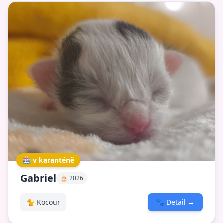
🏥 v karanténě
Gabriel
🎂 2026
🐈 Kocour
🐾
Detail
→