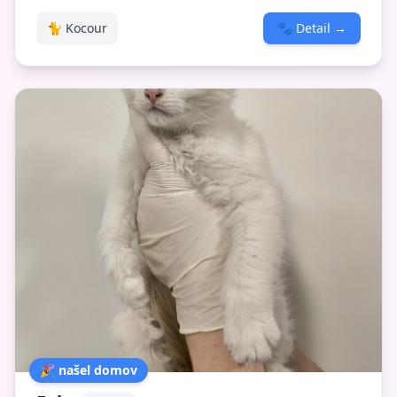
🐈 Kocour
🐾
Detail
→
🎉 našel domov