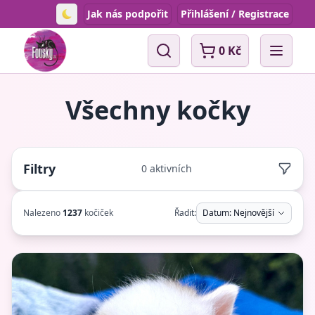
Jak nás podpořit
Přihlášení / Registrace
Toggle theme
0 Kč
Vyhledávání
Open 
Všechny kočky
Filtry
0 aktivních
Nalezeno
1237
kočiček
Řadit:
Datum: Nejnovější