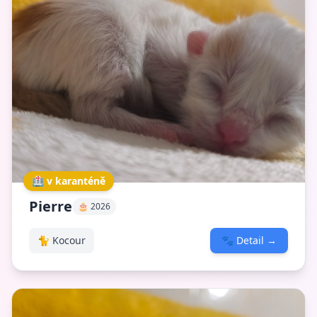
🏥 v karanténě
Pierre
🎂 2026
🐈 Kocour
🐾
Detail
→