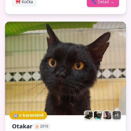
🎀 Kočka
🐾
Detail
→
🏥 v karanténě
+1
Otakar
🎂 2016