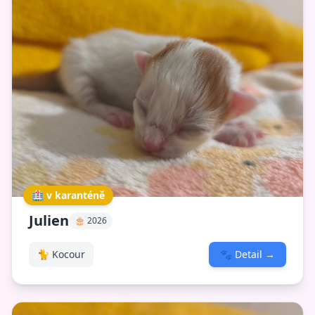
🏥 v karanténě
Julien
🎂 2026
🐈 Kocour
🐾
Detail
→