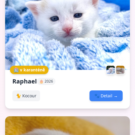
🏥 v karanténě
Raphael
🎂 2026
🐈 Kocour
🐾
Detail
→