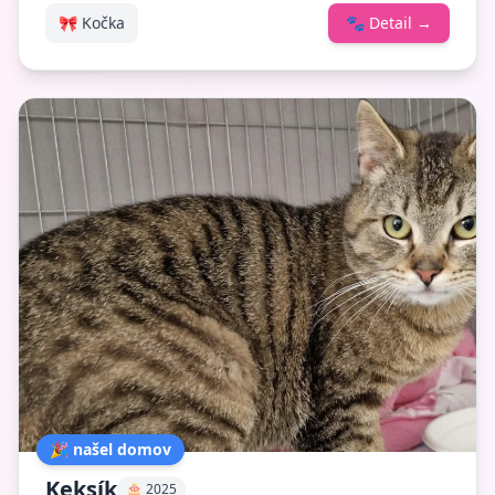
🎀 Kočka
🐾
Detail
→
🎉 našel domov
Keksík
🎂 2025