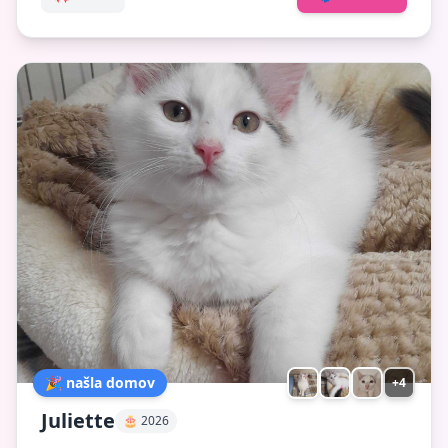
🎉 našla domov
+4
Juliette
🎂 2026