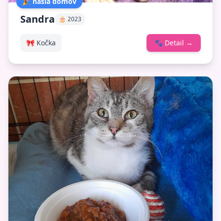
🎉 našla domov
Sandra
🎂 2023
🎀 Kočka
🐾
Detail
→