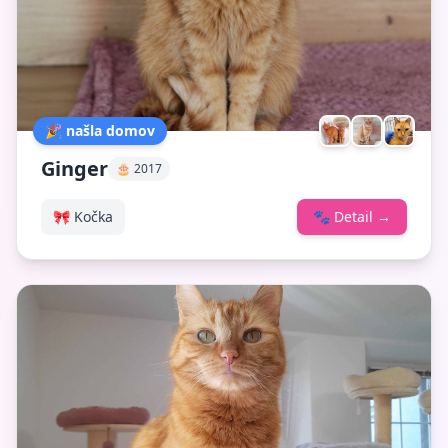
🎉 našla domov
Ginger
🎂 2017
🎀 Kočka
🐾
Detail
→