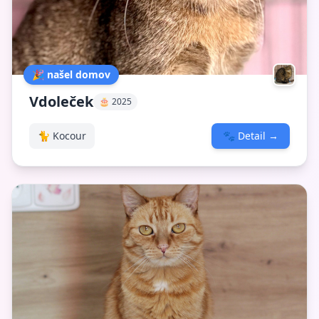
🎉 našel domov
Vdoleček
🎂 2025
🐈 Kocour
🐾
Detail
→