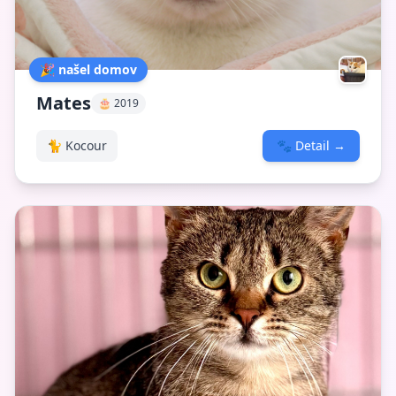
🎉 našel domov
Mates
🎂 2019
🐈 Kocour
🐾
Detail
→