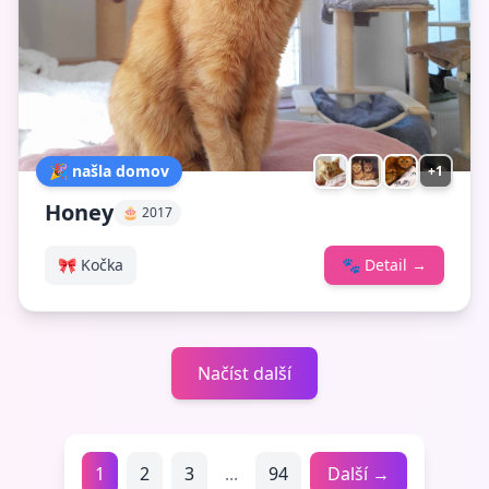
🎉 našla domov
+1
Honey
🎂 2017
🎀 Kočka
🐾
Detail
→
Načíst další
1
2
3
...
94
Další →