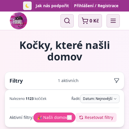
Jak nás podpořit
Přihlášení / Registrace
Toggle theme
0 Kč
Vyhledávání
Open 
Kočky, které našli
domov
Filtry
1 aktivních
Nalezeno
1123
kočiček
Řadit:
Datum: Nejnovější
Aktivní filtry:
🎉 Našli domov
Resetovat filtry