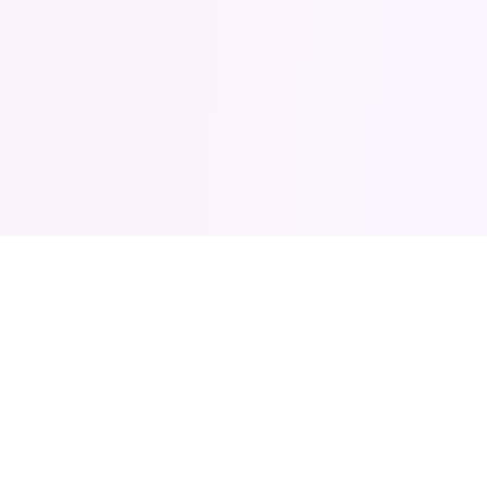
Odebírejte Fouskozpravodaj do
vašeho e-mailu