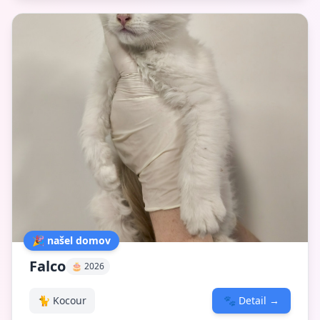
🎉 našel domov
Falco
🎂 2026
🐈 Kocour
🐾
Detail
→