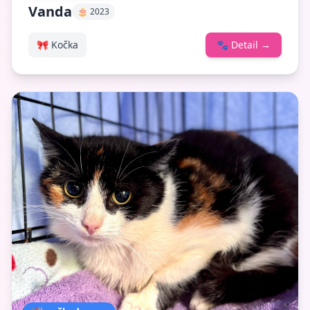
Vanda
🎂 2023
🎀 Kočka
🐾
Detail
→