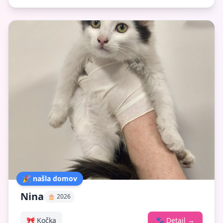
🎉 našla domov
Nina
🎂 2026
🎀 Kočka
🐾
Detail
→