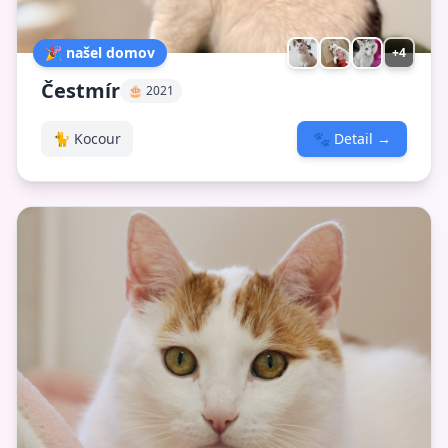
🎉 našel domov
+4
Čestmír
🎂 2021
🐈 Kocour
🐾
Detail
→