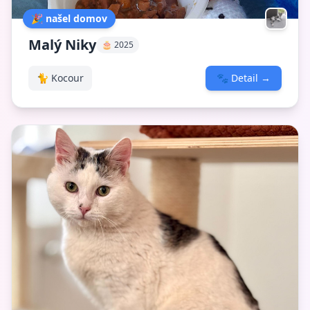
🎉 našel domov
Malý Niky
🎂 2025
🐈 Kocour
🐾
Detail
→