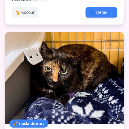
🐈 Kocour
🐾
Detail
→
🎉 našla domov