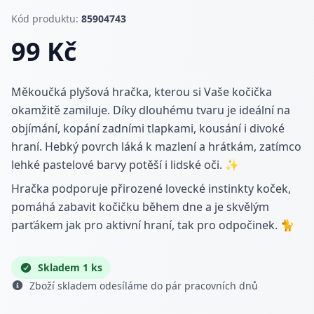
Kód produktu:
85904743
99 Kč
Měkoučká plyšová hračka, kterou si Vaše kočička
okamžitě zamiluje. Díky dlouhému tvaru je ideální na
objímání, kopání zadními tlapkami, kousání i divoké
hraní. Hebký povrch láká k mazlení a hrátkám, zatímco
lehké pastelové barvy potěší i lidské oči. ✨
Hračka podporuje přirozené lovecké instinkty koček,
pomáhá zabavit kočičku během dne a je skvělým
parťákem jak pro aktivní hraní, tak pro odpočinek. 🐈
Skladem 1 ks
Zboží skladem odesíláme do pár pracovních dnů