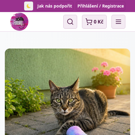
Jak nás podpořit
Přihlášení / Registrace
Toggle theme
0 Kč
Vyhledávání
Open 