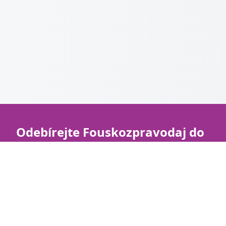
Odebírejte Fouskozpravodaj do
vašeho e-mailu
Přidejte se k našemu e-mailovému
Fouskozpravodaji, občas vám pošleme přehled o
tom, co se ve Fouskách stalo zajímavého. Třeba
jaké máme nové kočky, kdo šel do adopce,
zajímavé články nebo užitečné informace.