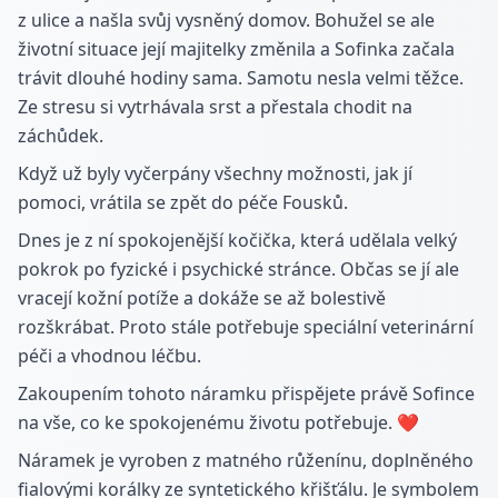
z ulice a našla svůj vysněný domov. Bohužel se ale
životní situace její majitelky změnila a Sofinka začala
trávit dlouhé hodiny sama. Samotu nesla velmi těžce.
Ze stresu si vytrhávala srst a přestala chodit na
záchůdek.
Když už byly vyčerpány všechny možnosti, jak jí
pomoci, vrátila se zpět do péče Fousků.
Dnes je z ní spokojenější kočička, která udělala velký
pokrok po fyzické i psychické stránce. Občas se jí ale
vracejí kožní potíže a dokáže se až bolestivě
rozškrábat. Proto stále potřebuje speciální veterinární
péči a vhodnou léčbu.
Zakoupením tohoto náramku přispějete právě Sofince
na vše, co ke spokojenému životu potřebuje. ❤️
Náramek je vyroben z matného růženínu, doplněného
fialovými korálky ze syntetického křišťálu. Je symbolem