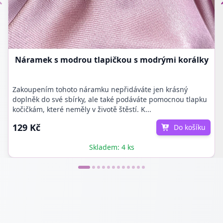
Náramek s modrou tlapičkou s modrými korálky
Zakoupením tohoto náramku nepřidáváte jen krásný
doplněk do své sbírky, ale také podáváte pomocnou tlapku
kočičkám, které neměly v životě štěstí. K...
129 Kč
Do košíku
Skladem: 4 ks