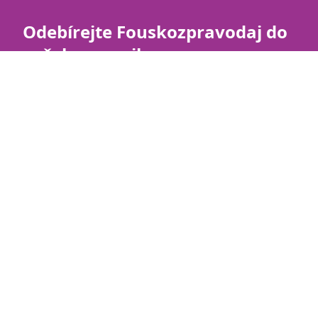
Odebírejte Fouskozpravodaj do
vašeho e-mailu
Přidejte se k našemu e-mailovému
Fouskozpravodaji, občas vám pošleme přehled o
tom, co se ve Fouskách stalo zajímavého. Třeba
jaké máme nové kočky, kdo šel do adopce,
zajímavé články nebo užitečné informace.
Váš e-mail:
Přihlásit k odběru