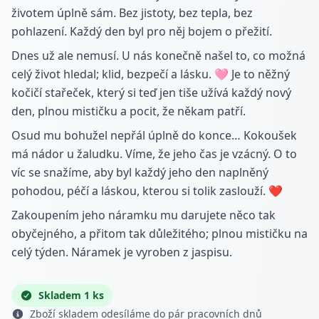
životem úplně sám. Bez jistoty, bez tepla, bez
pohlazení. Každý den byl pro něj bojem o přežití.
Dnes už ale nemusí. U nás konečně našel to, co možná
celý život hledal; klid, bezpečí a lásku. 🩷 Je to něžný
kočičí stařeček, který si teď jen tiše užívá každý nový
den, plnou mističku a pocit, že někam patří.
Osud mu bohužel nepřál úplně do konce… Kokoušek
má nádor u žaludku. Víme, že jeho čas je vzácný. O to
víc se snažíme, aby byl každý jeho den naplněný
pohodou, péčí a láskou, kterou si tolik zaslouží. ❤️
Zakoupením jeho náramku mu darujete něco tak
obyčejného, a přitom tak důležitého; plnou mističku na
celý týden. Náramek je vyroben z jaspisu.
Skladem 1 ks
Zboží skladem odesíláme do pár pracovních dnů