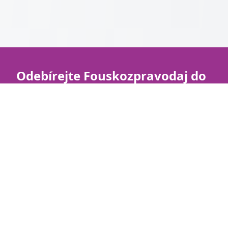
Odebírejte Fouskozpravodaj do
vašeho e-mailu
Přidejte se k našemu e-mailovému
Fouskozpravodaji, občas vám pošleme přehled o
tom, co se ve Fouskách stalo zajímavého. Třeba
jaké máme nové kočky, kdo šel do adopce,
zajímavé články nebo užitečné informace.
Váš e-mail: