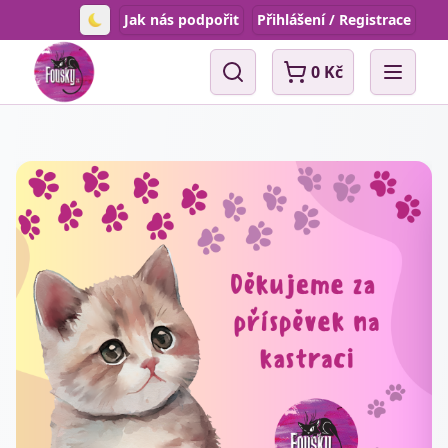
Jak nás podpořit
Přihlášení / Registrace
Toggle theme
0 Kč
Vyhledávání
Open 