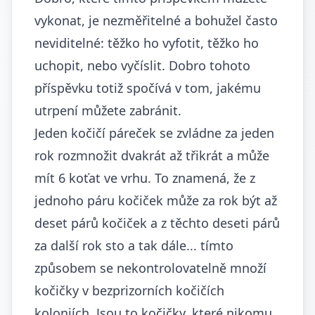
vykonat, je nezměřitelné a bohužel často
neviditelné: těžko ho vyfotit, těžko ho
uchopit, nebo vyčíslit. Dobro tohoto
příspěvku totiž spočívá v tom, jakému
utrpení můžete zabránit.
Jeden kočičí páreček se zvládne za jeden
rok rozmnožit dvakrát až třikrát a může
mít 6 koťat ve vrhu. To znamená, že z
jednoho páru kočiček může za rok být až
deset párů kočiček a z těchto deseti párů
za další rok sto a tak dále... tímto
způsobem se nekontrolovatelně množí
kočičky v bezprizorních kočičích
koloniích. Jsou to kočičky, které nikomu