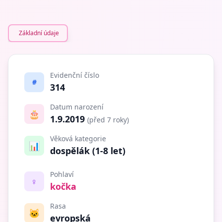
Základní údaje
Evidenční číslo
#
314
Datum narození
🎂
1.9.2019
(před 7 roky)
Věková kategorie
📊
dospělák (1-8 let)
Pohlaví
♀️
kočka
Rasa
🐱
evropská