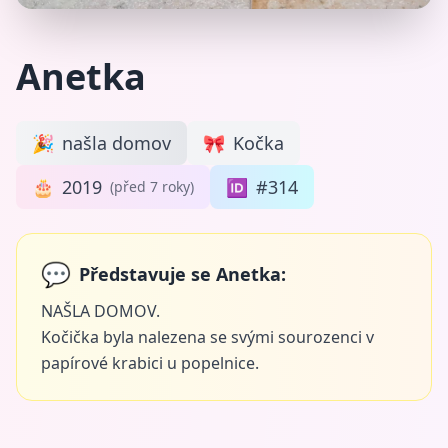
Anetka
🎉
našla domov
🎀
Kočka
🎂
2019
🆔
#314
(před 7 roky)
💬
Představuje se Anetka:
NAŠLA DOMOV.
Kočička byla nalezena se svými sourozenci v
papírové krabici u popelnice.