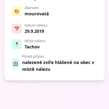
Zbarvení
🎨
mourovatá
Datum nálezu
📅
29.9.2019
Místo nálezu
📍
Tachov
Původ příjmu
nalezené zvíře hlášené na obec v
🏥
místě nálezu