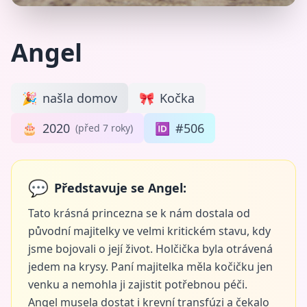
Angel
🎉
našla domov
🎀
Kočka
🎂
2020
🆔
#506
(před 7 roky)
💬
Představuje se Angel:
Tato krásná princezna se k nám dostala od
původní majitelky ve velmi kritickém stavu, kdy
jsme bojovali o její život. Holčička byla otrávená
jedem na krysy. Paní majitelka měla kočičku jen
venku a nemohla ji zajistit potřebnou péči.
Angel musela dostat i krevní transfúzi a čekalo