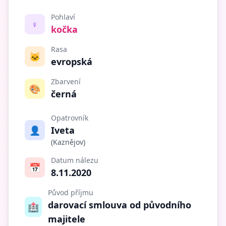
Pohlaví
♀️
kočka
Rasa
🐱
evropská
Zbarvení
🎨
černá
Opatrovník
👤
Iveta
(Kaznějov)
Datum nálezu
📅
8.11.2020
Původ příjmu
darovací smlouva od původního
🏥
majitele