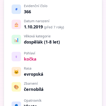
Evidenční číslo
#
366
Datum narození
🎂
1.10.2019
(před 7 roky)
Věková kategorie
📊
dospělák (1-8 let)
Pohlaví
♀️
kočka
Rasa
🐱
evropská
Zbarvení
🎨
černobílá
Opatrovník