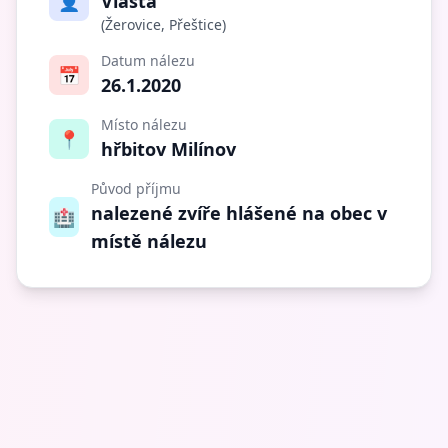
👤
Vlasta
(Žerovice, Přeštice)
Datum nálezu
📅
26.1.2020
Místo nálezu
📍
hřbitov Milínov
Původ příjmu
nalezené zvíře hlášené na obec v
🏥
místě nálezu