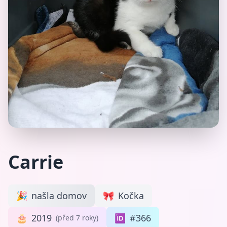
Carrie
🎉
našla domov
🎀
Kočka
🎂
2019
🆔
#366
(před 7 roky)