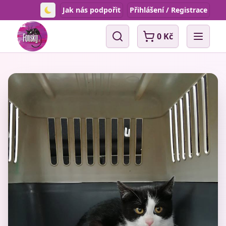
Jak nás podpořit
Přihlášení / Registrace
Toggle theme
0 Kč
Vyhledávání
Open 