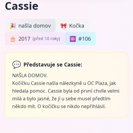
Cassie
🎉
našla domov
🎀
Kočka
🎂
2017
🆔
#106
(před 10 roky)
💬
Představuje se Cassie:
NAŠLA DOMOV.
Kočičku Cassie našla nálezkyně u OC Plaza, jak
hledala pomoc. Cassie byla od první chvíle velmi
milá a bylo jasné, že jí u sebe musel předtím
někdo mít. O kočičku se nikdo nepřihlásil.