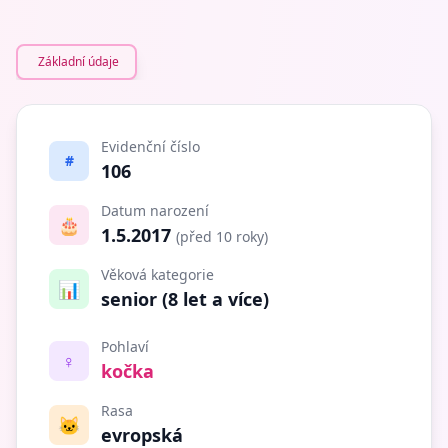
Základní údaje
Evidenční číslo
#
106
Datum narození
🎂
1.5.2017
(před 10 roky)
Věková kategorie
📊
senior (8 let a více)
Pohlaví
♀️
kočka
Rasa
🐱
evropská