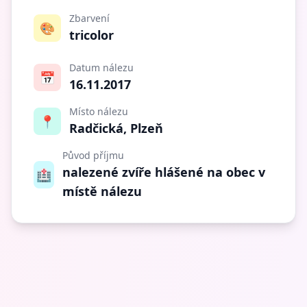
Zbarvení
🎨
tricolor
Datum nálezu
📅
16.11.2017
Místo nálezu
📍
Radčická, Plzeň
Původ příjmu
nalezené zvíře hlášené na obec v
🏥
místě nálezu