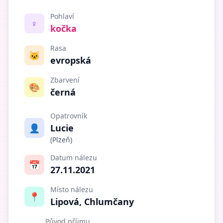
Pohlaví
♀️
kočka
Rasa
🐱
evropská
Zbarvení
🎨
černá
Opatrovník
👤
Lucie
(Plzeň)
Datum nálezu
📅
27.11.2021
Místo nálezu
📍
Lipová, Chlumčany
Původ příjmu