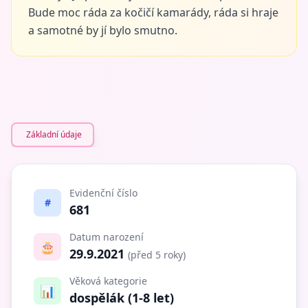
Bude moc ráda za kočičí kamarády, ráda si hraje
a samotné by jí bylo smutno.
Základní údaje
Evidenční číslo
#
681
Datum narození
🎂
29.9.2021
(před 5 roky)
Věková kategorie
📊
dospělák (1-8 let)