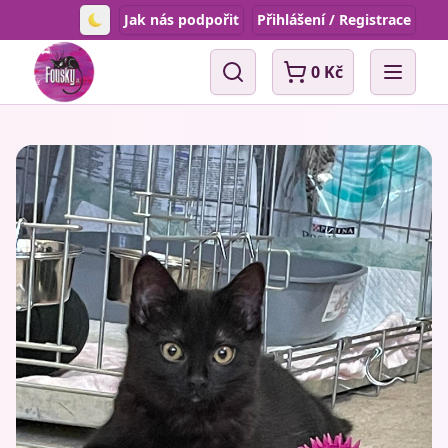
Jak nás podpořit
Přihlášení / Registrace
Toggle theme
0 Kč
Vyhledávání
Open 