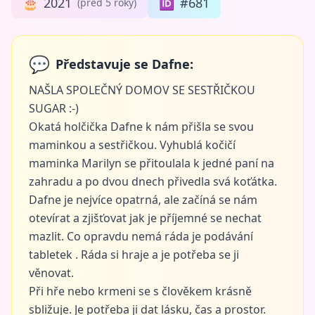
🎂
2021
🆔
#681
(před 5 roky)
💬
Představuje se Dafne:
NAŠLA SPOLEČNÝ DOMOV SE SESTŘIČKOU
SUGAR :-)
Okatá holčička Dafne k nám přišla se svou
maminkou a sestřičkou. Vyhublá kočičí
maminka Marilyn se přitoulala k jedné paní na
zahradu a po dvou dnech přivedla svá koťátka.
Dafne je nejvíce opatrná, ale začíná se nám
otevírat a zjišťovat jak je příjemné se nechat
mazlit. Co opravdu nemá ráda je podávání
tabletek . Ráda si hraje a je potřeba se ji
věnovat.
Při hře nebo krmeni se s člověkem krásně
sbližuje. Je potřeba ji dat lásku, čas a prostor.