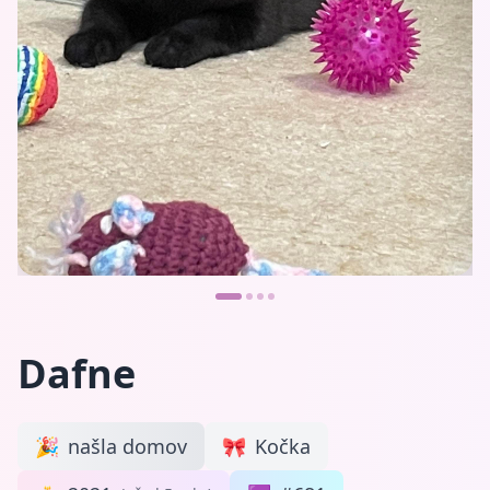
Dafne
🎉
našla domov
🎀
Kočka