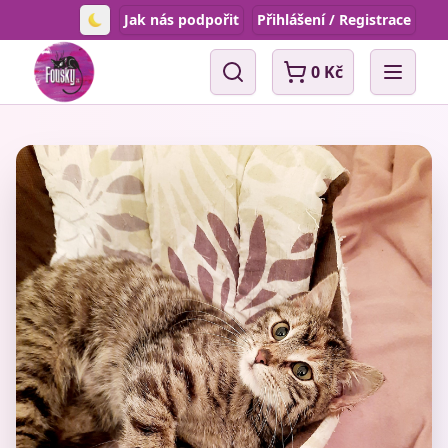
Jak nás podpořit
Přihlášení / Registrace
Toggle theme
0 Kč
Vyhledávání
Open 