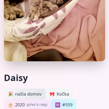
Daisy
🎉
našla domov
🎀
Kočka
🎂
2020
🆔
#559
(před 6 roky)