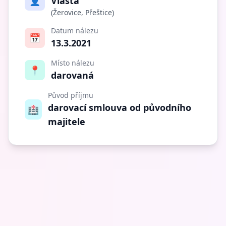
👤
Vlasta
(Žerovice, Přeštice)
Datum nálezu
📅
13.3.2021
Místo nálezu
📍
darovaná
Původ příjmu
darovací smlouva od původního
🏥
majitele