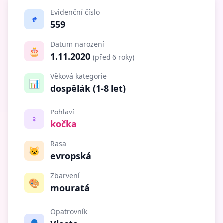
Evidenční číslo
#
559
Datum narození
🎂
1.11.2020
(před 6 roky)
Věková kategorie
📊
dospělák (1-8 let)
Pohlaví
♀️
kočka
Rasa
🐱
evropská
Zbarvení
🎨
mouratá
Opatrovník