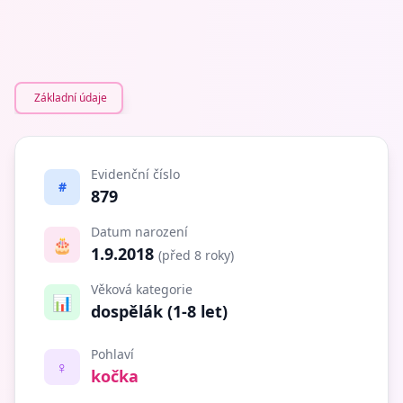
Základní údaje
Evidenční číslo
#
879
Datum narození
🎂
1.9.2018
(před 8 roky)
Věková kategorie
📊
dospělák (1-8 let)
Pohlaví
♀️
kočka