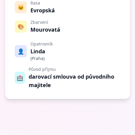
Rasa
🐱
Evropská
Zbarvení
🎨
Mourovatá
Opatrovník
👤
Linda
(Praha)
Původ příjmu
darovací smlouva od původního
🏥
majitele