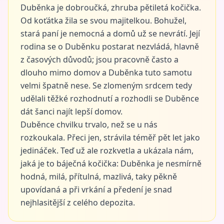
Duběnka je dobroučká, zhruba pětiletá kočička.
Od koťátka žila se svou majitelkou. Bohužel,
stará paní je nemocná a domů už se nevrátí. Její
rodina se o Duběnku postarat nezvládá, hlavně
z časových důvodů; jsou pracovně často a
dlouho mimo domov a Duběnka tuto samotu
velmi špatně nese. Se zlomeným srdcem tedy
udělali těžké rozhodnutí a rozhodli se Duběnce
dát šanci najít lepší domov.
Duběnce chvilku trvalo, než se u nás
rozkoukala. Přeci jen, strávila téměř pět let jako
jedináček. Teď už ale rozkvetla a ukázala nám,
jaká je to báječná kočička: Duběnka je nesmírně
hodná, milá, přítulná, mazlivá, taky pěkně
upovídaná a při vrkání a předení je snad
nejhlasitější z celého depozita.