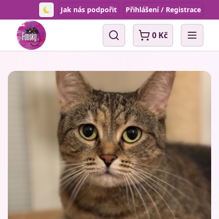
Jak nás podpořit
Přihlášení / Registrace
Toggle theme
0 Kč
Vyhledávání
Open 