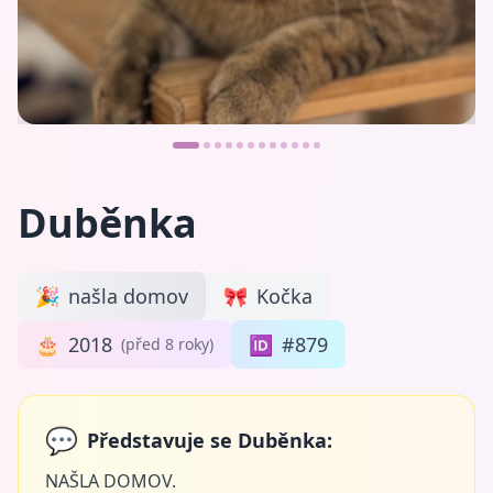
Duběnka
🎉
našla domov
🎀
Kočka
🎂
2018
🆔
#879
(před 8 roky)
💬
Představuje se Duběnka:
NAŠLA DOMOV.