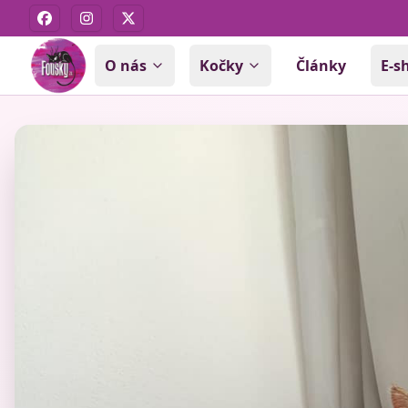
Facebook
Instagram
X
O nás
Kočky
Články
E-s