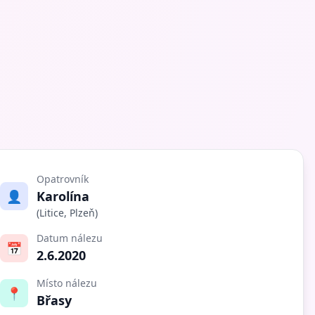
Opatrovník
👤
Karolína
(Litice, Plzeň)
Datum nálezu
📅
2.6.2020
Místo nálezu
📍
Břasy