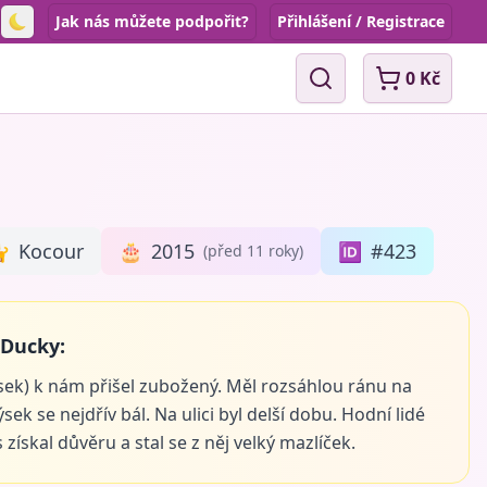
Jak nás můžete podpořit?
Přihlášení / Registrace
Toggle theme
0 Kč
Vyhledávání

Kocour
🎂
2015
🆔
#423
(před 11 roky)
 Ducky:
ek) k nám přišel zubožený. Měl rozsáhlou ránu na
ýsek se nejdřív bál. Na ulici byl delší dobu. Hodní lidé
 získal důvěru a stal se z něj velký mazlíček.