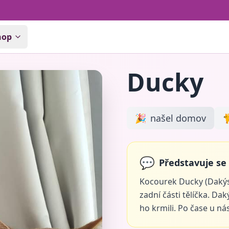
hop
Ducky
🎉
našel domov

💬
Představuje se
Kocourek Ducky (Dakýs
zadní části tělíčka. Dak
ho krmili. Po čase u nás