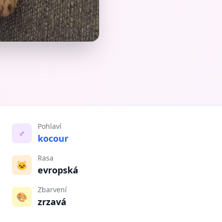
Pohlaví
♂️
kocour
Rasa
🐱
evropská
Zbarvení
🎨
zrzavá