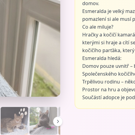
domov.
Esmeralda je velký maze
pomazlení si ale musí 
Co ale miluje?
Hračky a kočičí kamarád
kterými si hraje a cít
kočičího parťáka, který 
Esmeralda hledá:
Domov pouze uvnitř – b
Společenského kočičího
Trpělivou rodinu – něko
Prostor na hru a objevov
Součástí adopce je pod