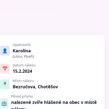
Opatrovník
👤
Karolína
(Litice, Plzeň)
Datum nálezu
📅
15.2.2024
Místo nálezu
📍
Bezručova, Chotěšov
Původ příjmu
nalezené zvíře hlášené na obec v místě
🏥