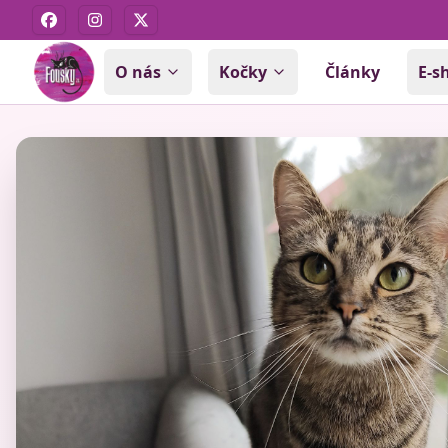
Facebook
Instagram
X
O nás
Kočky
Články
E-s