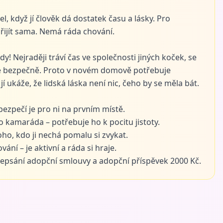
l, když jí člověk dá dostatek času a lásky. Pro
přijít sama. Nemá ráda chování.
y! Nejraději tráví čas ve společnosti jiných koček, se
í se bezpečně. Proto v novém domově potřebuje
jí ukáže, že lidská láska není nic, čeho by se měla bát.
ezpečí je pro ni na prvním místě.
 kamaráda – potřebuje ho k pocitu jistoty.
ho, kdo ji nechá pomalu si zvykat.
ání – je aktivní a ráda si hraje.
epsání adopční smlouvy a adopční příspěvek 2000 Kč.