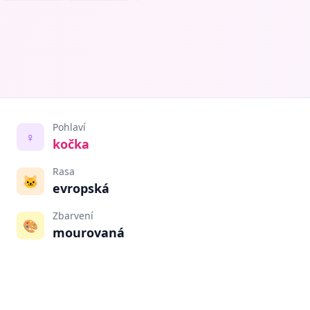
Pohlaví
♀️
kočka
Rasa
🐱
evropská
Zbarvení
🎨
mourovaná