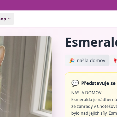
hop
Esmeral
🎉
našla domov

💬
Představuje se
NASLA DOMOV.
Esmeralda je nádherná k
ze zahrady v Chotěšově.
bylo nad jejich síly. Es