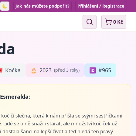
Jak nás můžete podpořit?
Přihlášení / Registrace
Toggle theme
0 Kč
Vyhledávání
da

Kočka
🎂
2023
🆔
#965
(před 3 roky)
 Esmeralda:
očičí slečna, která k nám přišla se svými sestřičkami
 Lidé se o ně snažili starat, ale množství kočiček už
mí dostala šanci na lepší život a teď hledá ten pravý