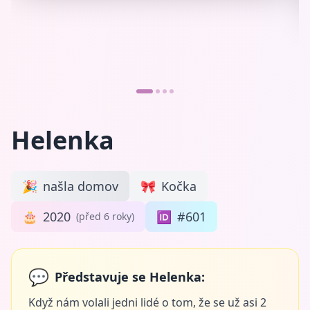
Helenka
🎉
našla domov
🎀
Kočka
🎂
2020
🆔
#601
(před 6 roky)
💬
Představuje se Helenka:
Když nám volali jedni lidé o tom, že se už asi 2