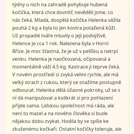
týdny u nich na zahradě pohybuje hubená
kočička, která chce dovnitř, nevěděli jsme, co
nás čeká. Mladá, dospělá kočička Helenka vážila
pouhá 2 kg a byla to jen kostra potažená kůží.
Už propadlé tváře mluvily o její podvýživě.
Helence je cca 1 rok. Nalezena byla v Horní
Bříze. Je moc šťastná, že je už v pelíšku a netrpí
venku. Helenka je naočkovaná, očipovaná a
momentálně váží 4.5 kg. Kastrace ji teprve čeká.
V novém prostředí si zvyká velmi rychle, ale má
velký strach z rukou, který se snažíme postupně
odbourat. Helenka dělá úžasné pokroky, už se s
ní dá manipulovat a kolikrát si pro pohlazení
přijde sama. Lidskou společnost má ráda, ale
není to mazel a na nového člověka si bude
nějakou dobu zvykat. Hodila by se spíše ke
zkušenému kočkaři. Ostatní kočičky toleruje, ale