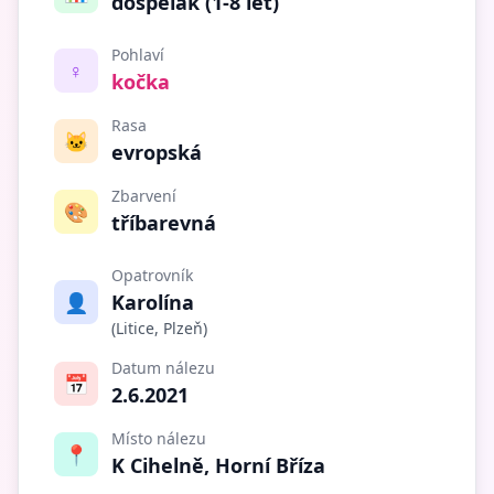
dospělák (1-8 let)
Pohlaví
♀️
kočka
Rasa
🐱
evropská
Zbarvení
🎨
tříbarevná
Opatrovník
👤
Karolína
(Litice, Plzeň)
Datum nálezu
📅
2.6.2021
Místo nálezu
📍
K Cihelně, Horní Bříza