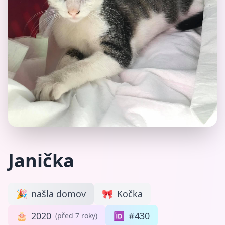
Janička
🎉
našla domov
🎀
Kočka
🎂
2020
🆔
#430
(před 7 roky)