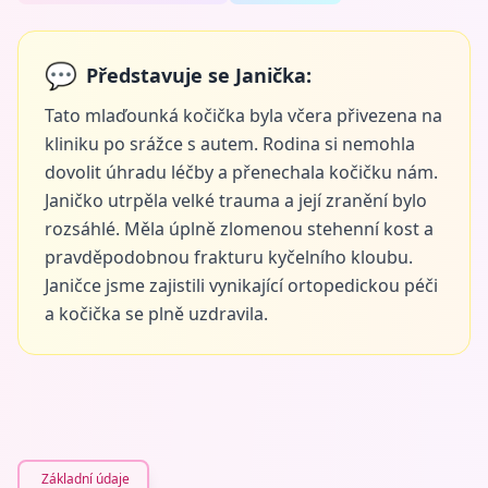
💬
Představuje se Janička:
Tato mlaďounká kočička byla včera přivezena na
kliniku po srážce s autem. Rodina si nemohla
dovolit úhradu léčby a přenechala kočičku nám.
Janičko utrpěla velké trauma a její zranění bylo
rozsáhlé. Měla úplně zlomenou stehenní kost a
pravděpodobnou frakturu kyčelního kloubu.
Janičce jsme zajistili vynikající ortopedickou péči
a kočička se plně uzdravila.
Základní údaje