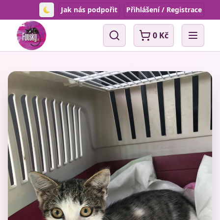
Jak nás podpořit
Přihlášení / Registrace
Toggle theme
0 Kč
Vyhledávání
Open 