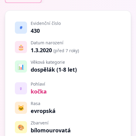
Evidenční číslo
#
430
Datum narození
🎂
1.3.2020
(před 7 roky)
Věková kategorie
📊
dospělák (1-8 let)
Pohlaví
♀️
kočka
Rasa
🐱
evropská
Zbarvení
🎨
bílomourovatá