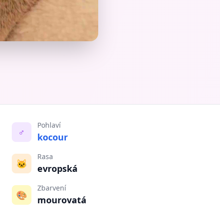
Pohlaví
♂️
kocour
Rasa
🐱
evropská
Zbarvení
🎨
mourovatá