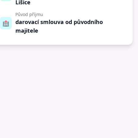
Lišice
Původ příjmu
darovací smlouva od původního
🏥
majitele