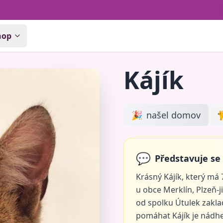
hop
Kájík
🎉
našel domov

💬
Představuje se 
Krásný Kájík, který má 
u obce Merklín, Plzeň-ji
od spolku Útulek zaklad
pomáhat Kájík je nádhe