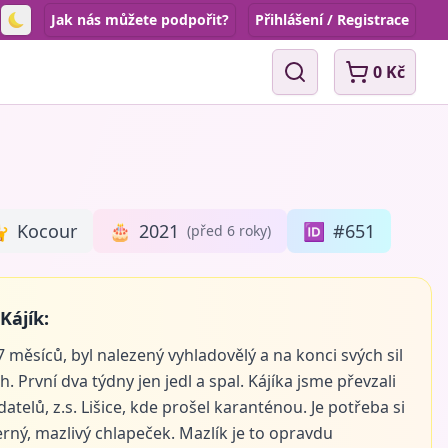
Jak nás můžete podpořit?
Přihlášení / Registrace
Toggle theme
0 Kč
Vyhledávání

Kocour
🎂
2021
🆔
#651
(před 6 roky)
Kájík:
7 měsíců, byl nalezený vyhladovělý a na konci svých sil
h. První dva týdny jen jedl a spal. Kájíka jsme převzali
atelů, z.s. Lišice, kde prošel karanténou. Je potřeba si
rný, mazlivý chlapeček. Mazlík je to opravdu