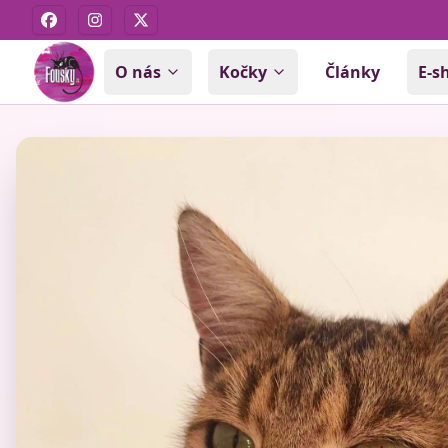
Facebook
Instagram
X
O nás
Kočky
Články
E-s