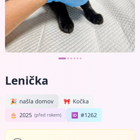
Lenička
🎉
našla domov
🎀
Kočka
🎂
2025
🆔
#1262
(před rokem)