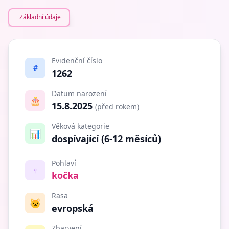
Základní údaje
Evidenční číslo
#
1262
Datum narození
🎂
15.8.2025
(před rokem)
Věková kategorie
📊
dospívající (6-12 měsíců)
Pohlaví
♀️
kočka
Rasa
🐱
evropská
Zbarvení