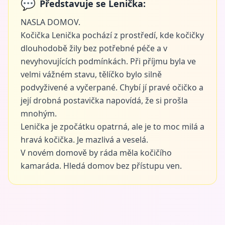
💬
Představuje se Lenička:
NASLA DOMOV.
Kočička Lenička pochází z prostředí, kde kočičky
dlouhodobě žily bez potřebné péče a v
nevyhovujících podmínkách. Při příjmu byla ve
velmi vážném stavu, tělíčko bylo silně
podvyživené a vyčerpané. Chybí jí pravé očičko a
její drobná postavička napovídá, že si prošla
mnohým.
Lenička je zpočátku opatrná, ale je to moc milá a
hravá kočička. Je mazlivá a veselá.
V novém domově by ráda měla kočičího
kamaráda. Hledá domov bez přístupu ven.