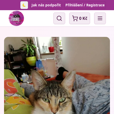
Jak nás podpořit
Přihlášení / Registrace
Toggle theme
0 Kč
Vyhledávání
Open 