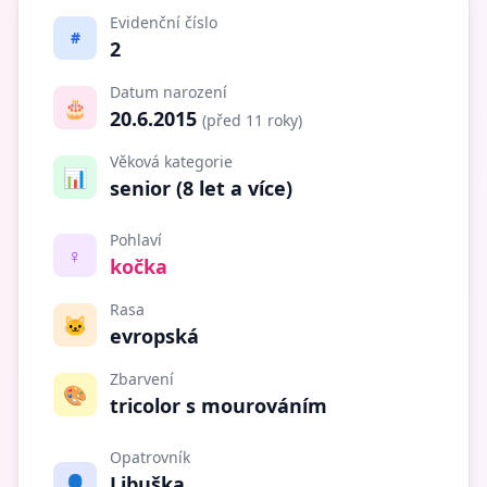
Evidenční číslo
#
2
Datum narození
🎂
20.6.2015
(před 11 roky)
Věková kategorie
📊
senior (8 let a více)
Pohlaví
♀️
kočka
Rasa
🐱
evropská
Zbarvení
🎨
tricolor s mourováním
Opatrovník
👤
Libuška