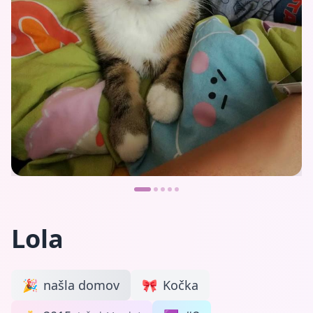
Lola
🎉
našla domov
🎀
Kočka