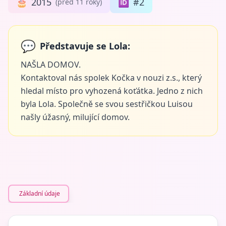
🎂
2015
🆔
#2
(před 11 roky)
💬
Představuje se Lola:
NAŠLA DOMOV.
Kontaktoval nás spolek Kočka v nouzi z.s., který
hledal místo pro vyhozená koťátka. Jedno z nich
byla Lola. Společně se svou sestřičkou Luisou
našly úžasný, milující domov.
Základní údaje