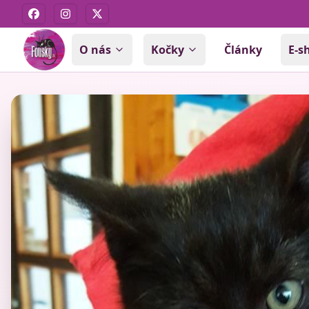
Facebook
Instagram
X
O nás
Kočky
Články
E-s