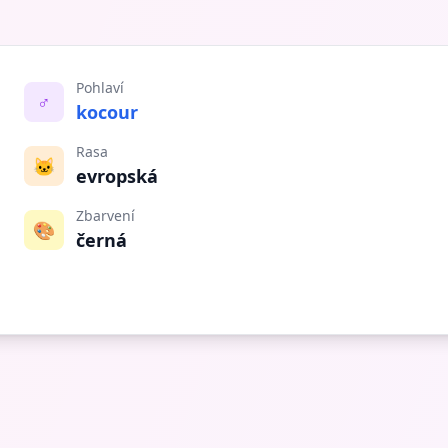
Pohlaví
♂️
kocour
Rasa
🐱
evropská
Zbarvení
🎨
černá