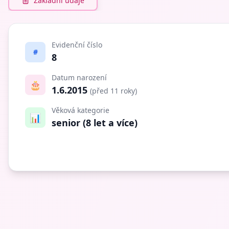
Základní údaje
Evidenční číslo
#
8
Datum narození
🎂
1.6.2015
(před 11 roky)
Věková kategorie
📊
senior (8 let a více)