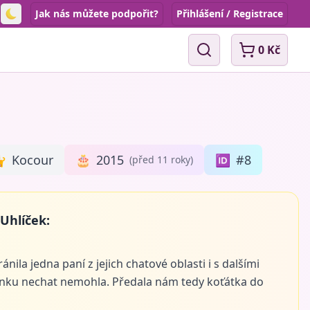
Jak nás můžete podpořit?
Přihlášení / Registrace
Toggle theme
0 Kč
Vyhledávání

Kocour
🎂
2015
🆔
#8
(před 11 roky)
Uhlíček:
nila jedna paní z jejich chatové oblasti i s dalšími
odinku nechat nemohla. Předala nám tedy koťátka do