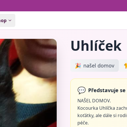
hop
Uhlíček
🎉
našel domov

💬
Představuje se 
NAŠEL DOMOV.
Kocourka Uhlíčka zachrá
koťátky, ale dále si r
péče.