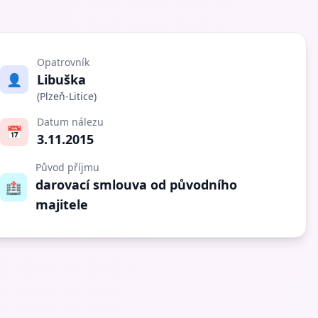
Opatrovník
👤
Libuška
(Plzeň-Litice)
Datum nálezu
📅
3.11.2015
Původ příjmu
darovací smlouva od původního
🏥
majitele