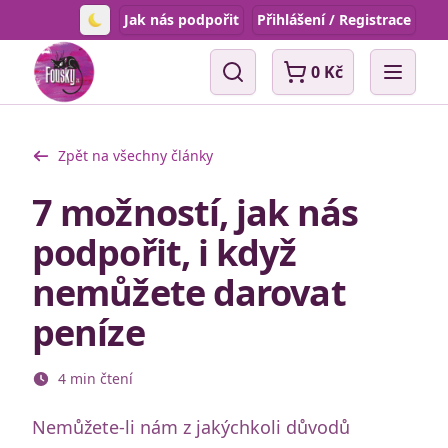
Jak nás podpořit
Přihlášení / Registrace
Toggle theme
0 Kč
Vyhledávání
Open 
Zpět na všechny články
7 možností, jak nás
podpořit, i když
nemůžete darovat
peníze
4 min čtení
Nemůžete-li nám z jakýchkoli důvodů