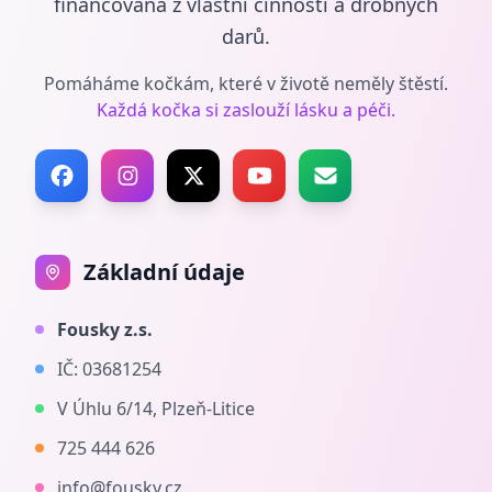
financovaná z vlastní činnosti a drobných
darů.
Pomáháme kočkám, které v životě neměly štěstí.
Každá kočka si zaslouží lásku a péči.
Základní údaje
Fousky z.s.
IČ:
03681254
V Úhlu 6/14, Plzeň-Litice
725 444 626
info@fousky.cz