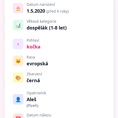
Datum narození
🎂
1.5.2020
(před 6 roky)
Věková kategorie
📊
dospělák (1-8 let)
Pohlaví
♀️
kočka
Rasa
🐱
evropská
Zbarvení
🎨
černá
Opatrovník
👤
Aleš
(Plzeň)
Datum nálezu