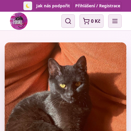
Jak nás podpořit
Přihlášení / Registrace
Toggle theme
0 Kč
Vyhledávání
Open 