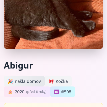
Abigur
🎉
našla domov
🎀
Kočka
🎂
2020
🆔
#508
(před 6 roky)