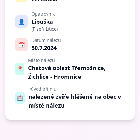
Opatrovník
👤
Libuška
(Plzeň-Litice)
Datum nálezu
📅
30.7.2024
Místo nálezu
Chatová oblast Třemošnice,
📍
Žichlice - Hromnice
Původ příjmu
nalezené zvíře hlášené na obec v
🏥
místě nálezu