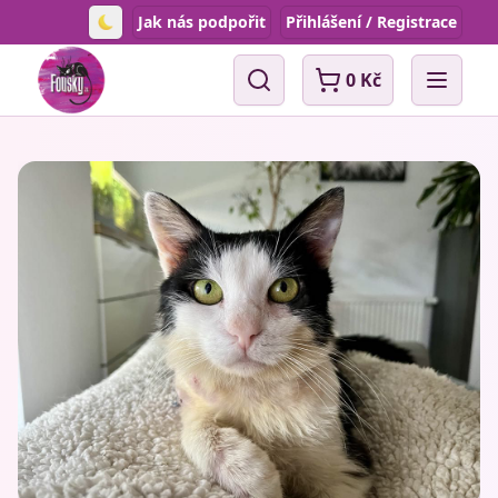
Jak nás podpořit
Přihlášení / Registrace
Toggle theme
0 Kč
Vyhledávání
Open 