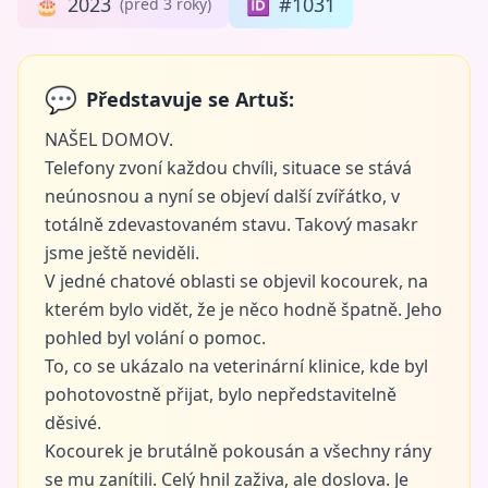
🎂
2023
🆔
#1031
(před 3 roky)
💬
Představuje se Artuš:
NAŠEL DOMOV.
Telefony zvoní každou chvíli, situace se stává
neúnosnou a nyní se objeví další zvířátko, v
totálně zdevastovaném stavu. Takový masakr
jsme ještě neviděli.
V jedné chatové oblasti se objevil kocourek, na
kterém bylo vidět, že je něco hodně špatně. Jeho
pohled byl volání o pomoc.
To, co se ukázalo na veterinární klinice, kde byl
pohotovostně přijat, bylo nepředstavitelně
děsivé.
Kocourek je brutálně pokousán a všechny rány
se mu zanítili. Celý hnil zaživa, ale doslova. Je