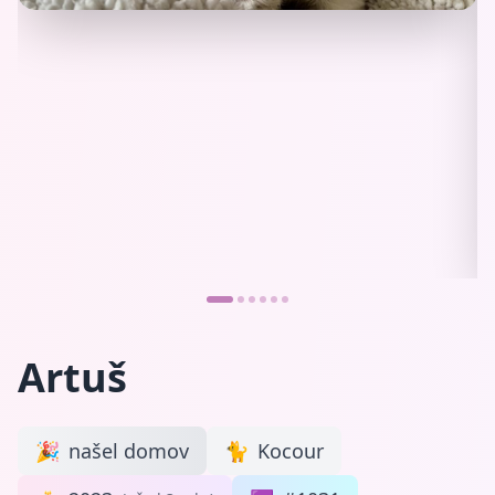
Artuš
🎉
našel domov
🐈
Kocour