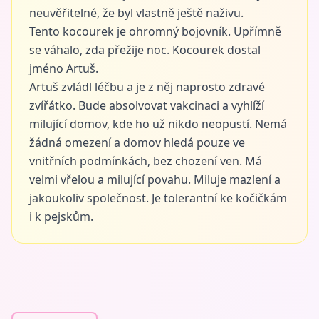
neuvěřitelné, že byl vlastně ještě naživu.
Tento kocourek je ohromný bojovník. Upřímně
se váhalo, zda přežije noc. Kocourek dostal
jméno Artuš.
Artuš zvládl léčbu a je z něj naprosto zdravé
zvířátko. Bude absolvovat vakcinaci a vyhlíží
milující domov, kde ho už nikdo neopustí. Nemá
žádná omezení a domov hledá pouze ve
vnitřních podmínkách, bez chození ven. Má
velmi vřelou a milující povahu. Miluje mazlení a
jakoukoliv společnost. Je tolerantní ke kočičkám
i k pejskům.