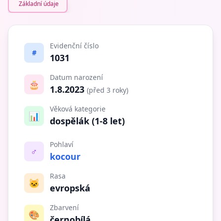
Základní údaje
Evidenční číslo
#
1031
Datum narození
🎂
1.8.2023
(před 3 roky)
Věková kategorie
📊
dospělák (1-8 let)
Pohlaví
♂️
kocour
Rasa
🐱
evropská
Zbarvení
🎨
černobílá