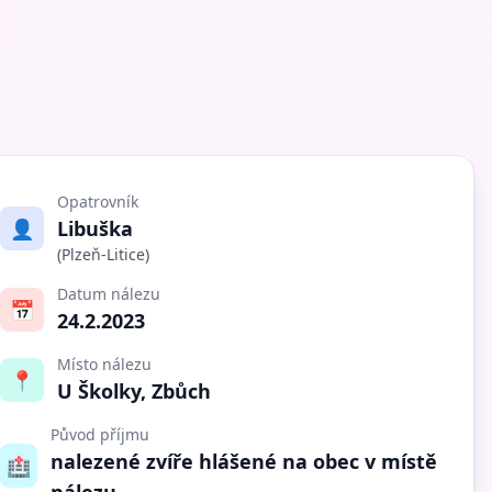
Opatrovník
👤
Libuška
(Plzeň-Litice)
Datum nálezu
📅
24.2.2023
Místo nálezu
📍
U Školky, Zbůch
Původ příjmu
nalezené zvíře hlášené na obec v místě
🏥