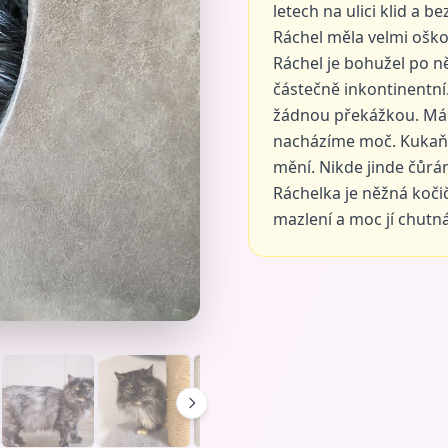
letech na ulici klid a be
Ráchel měla velmi oškol
Ráchel je bohužel po n
částečně inkontinentní
žádnou překážkou. Má 
nacházíme moč. Kukaň 
mění. Nikde jinde čůrán
Ráchelka je něžná kočič
mazlení a moc jí chutn