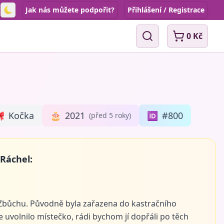
Jak nás můžete podpořit?
Přihlášení / Registrace
Toggle theme
0 Kč
Vyhledávání

Kočka
🎂
2021
🆔
#800
(před 5 roky)
 Ráchel:
e Zbůchu. Původně byla zařazena do kastračního
e uvolnilo místečko, rádi bychom jí dopřáli po těch