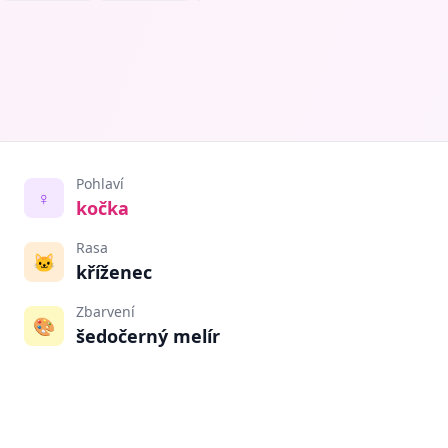
Pohlaví
♀️
kočka
Rasa
🐱
kříženec
Zbarvení
🎨
šedočerný melír