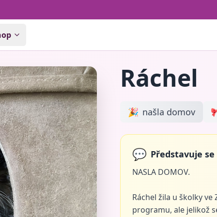
hop
Ráchel
🎉
našla domov

💬
Představuje se
NASLA DOMOV.
Ráchel žila u školky v
programu, ale jelikož s