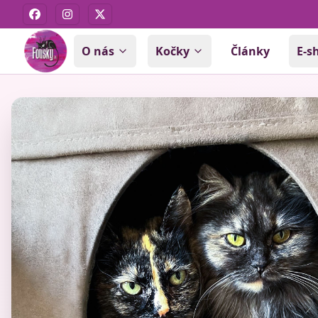
Facebook
Instagram
X
O nás
Kočky
Články
E-s