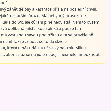
zpečí.
ivý zánět dělohy a kastrace přišla na poslední chvíli.
ějakém starším úrazu. Má nehybný ocásek a je
. Kaká do wc, ale čůrání plně neovládá. Není to ovšem
svá oblíbená místa, kde spinká a pouze tam
má vystlanou savou podložkou a ta se pravidelně
í není! Takže zvládat se to dá skvěle.
ka, která u nás udělala už velký pokrok. Miluje
á. Dokonce už se na jídlo nebojí i nesměle mňouknout.