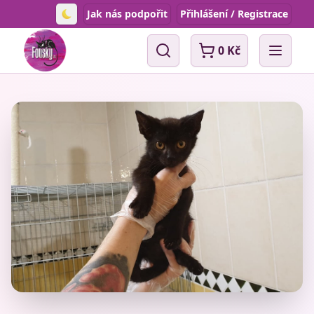
Jak nás podpořit
Přihlášení / Registrace
Toggle theme
0 Kč
Vyhledávání
Open 