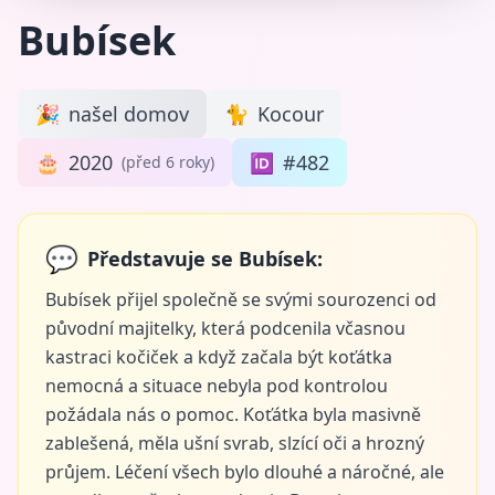
Bubísek
🎉
našel domov
🐈
Kocour
🎂
2020
🆔
#482
(před 6 roky)
💬
Představuje se Bubísek:
Bubísek přijel společně se svými sourozenci od
původní majitelky, která podcenila včasnou
kastraci kočiček a když začala být koťátka
nemocná a situace nebyla pod kontrolou
požádala nás o pomoc. Koťátka byla masivně
zablešená, měla ušní svrab, slzící oči a hrozný
průjem. Léčení všech bylo dlouhé a náročné, ale