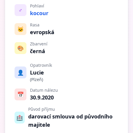
Pohlaví
♂️
kocour
Rasa
🐱
evropská
Zbarvení
🎨
černá
Opatrovník
👤
Lucie
(Plzeň)
Datum nálezu
📅
30.9.2020
Původ příjmu
darovací smlouva od původního
🏥
majitele