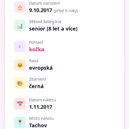
Datum narození
🎂
9.10.2017
(před 9 roky)
Věková kategorie
📊
senior (8 let a více)
Pohlaví
♀️
kočka
Rasa
🐱
evropská
Zbarvení
🎨
černá
Datum nálezu
📅
1.11.2017
Místo nálezu
📍
Tachov