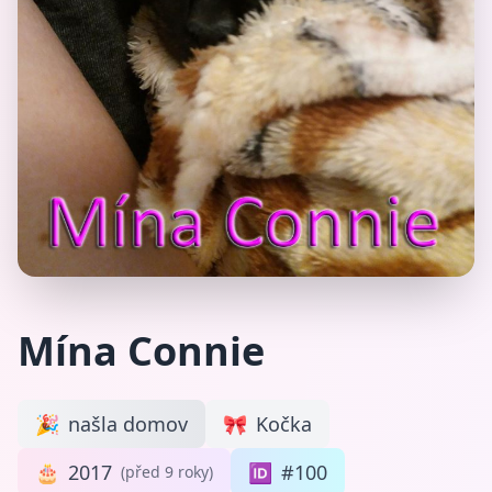
Mína Connie
🎉
našla domov
🎀
Kočka
🎂
2017
🆔
#100
(před 9 roky)