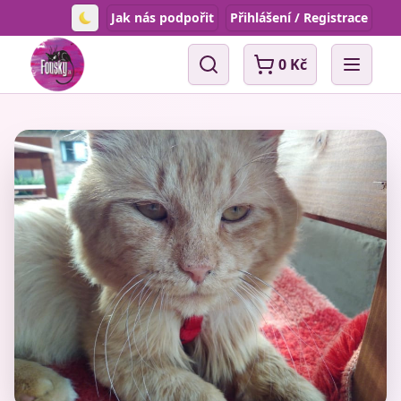
Jak nás podpořit
Přihlášení / Registrace
Toggle theme
0 Kč
Vyhledávání
Open 