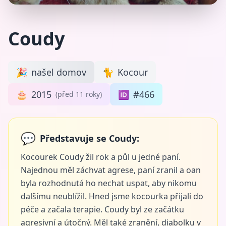
Coudy
🎉
našel domov
🐈
Kocour
🎂
2015
🆔
#466
(před 11 roky)
💬
Představuje se Coudy:
Kocourek Coudy žil rok a půl u jedné paní.
Najednou měl záchvat agrese, paní zranil a oan
byla rozhodnutá ho nechat uspat, aby nikomu
dalšímu neublížil. Hned jsme kocourka přijali do
péče a začala terapie. Coudy byl ze začátku
agresivní a útočný. Měl také zranění, diabolku v