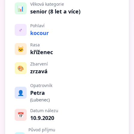
Věková kategorie
📊
senior (8 let a více)
Pohlaví
♂️
kocour
Rasa
🐱
kříženec
Zbarvení
🎨
zrzavá
Opatrovník
👤
Petra
(Lubenec)
Datum nálezu
📅
10.9.2020
Původ příjmu