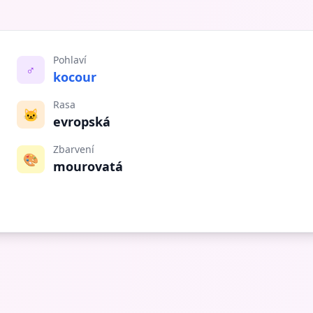
Pohlaví
♂️
kocour
Rasa
🐱
evropská
Zbarvení
🎨
mourovatá