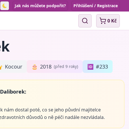
Jak nás můžete podpořit?
Přihlášení / Registrace
Toggle theme
0 Kč
Vyhledávání
ek

Kocour
🎂
2018
🆔
#233
(před 9 roky)
Daliborek:
k nám dostal poté, co se jeho půvdní majitelce
 zdravotních důvodů o ně péči nadále nezvládala.