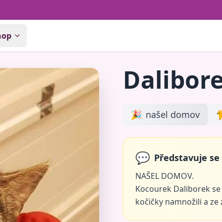
hop
Dalibor
🎉
našel domov

💬
Představuje se 
NAŠEL DOMOV.
Kocourek Daliborek se 
kočičky namnožili a ze