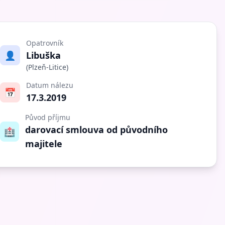
Opatrovník
👤
Libuška
(Plzeň-Litice)
Datum nálezu
📅
17.3.2019
Původ příjmu
darovací smlouva od původního
🏥
majitele