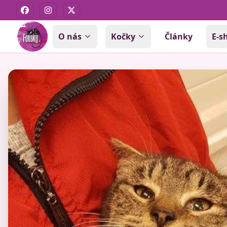
Facebook
Instagram
X
O nás
Kočky
Články
E-s