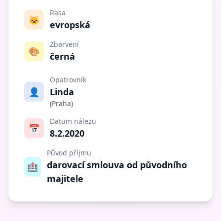
Rasa
🐱
evropská
Zbarvení
🎨
černá
Opatrovník
👤
Linda
(Praha)
Datum nálezu
📅
8.2.2020
Původ příjmu
darovací smlouva od původního
🏥
majitele