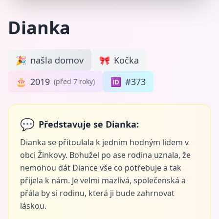
Dianka
🎉
našla domov
🎀
Kočka
🎂
2019
🆔
#373
(před 7 roky)
💬
Představuje se Dianka:
Dianka se přitoulala k jednim hodným lidem v
obci Žinkovy. Bohužel po ase rodina uznala, že
nemohou dát Diance vše co potřebuje a tak
přijela k nám. Je velmi mazlivá, společenská a
přála by si rodinu, která ji bude zahrnovat
láskou.