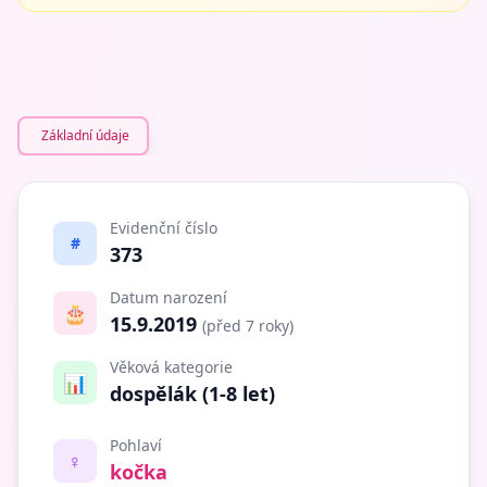
Základní údaje
Evidenční číslo
#
373
Datum narození
🎂
15.9.2019
(před 7 roky)
Věková kategorie
📊
dospělák (1-8 let)
Pohlaví
♀️
kočka