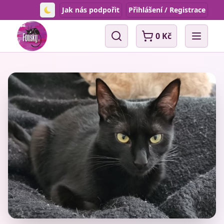
Jak nás podpořit
Přihlášení / Registrace
Toggle theme
0 Kč
Vyhledávání
Open 