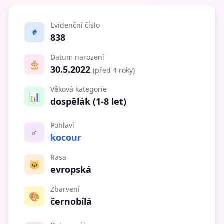
Evidenční číslo
#
838
Datum narození
🎂
30.5.2022
(před 4 roky)
Věková kategorie
📊
dospělák (1-8 let)
Pohlaví
♂️
kocour
Rasa
🐱
evropská
Zbarvení
🎨
černobílá