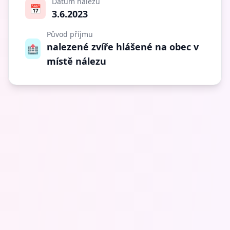
Datum nálezu
📅
3.6.2023
Původ příjmu
nalezené zvíře hlášené na obec v
🏥
místě nálezu