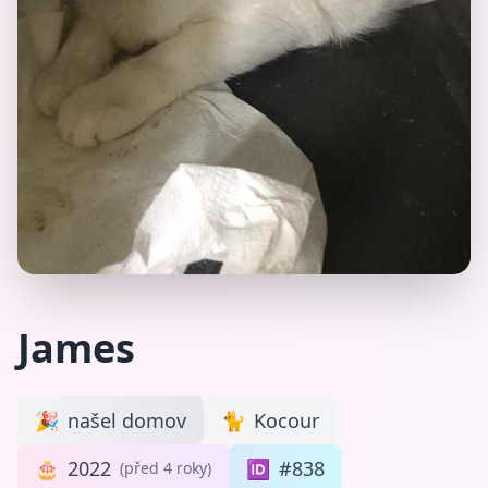
James
🎉
našel domov
🐈
Kocour
🎂
2022
🆔
#838
(před 4 roky)