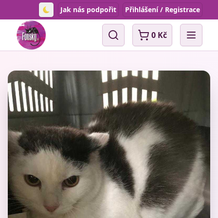
Jak nás podpořit
Přihlášení / Registrace
Toggle theme
0 Kč
Vyhledávání
Open 