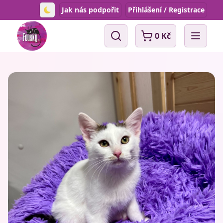
Jak nás podpořit
Přihlášení / Registrace
Toggle theme
0 Kč
Vyhledávání
Open 