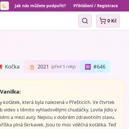
Jak nás můžete podpořit?
Přihlášení / Registrace
Toggle theme
0 Kč
Vyhledávání

Kočka
🎂
2021
🆔
#646
(před 5 roky)
Vanilka:
y koťátek, která byla nalezená v Přešticích. Ve čtvrtek
b video s těmito vyhladovělými chudáčky. Lovila jídlo v
 lidmi a mezi auty. Nejsou v dobrém zdravotním stavu.
bříška plná škrkavek. Jsou to moc vděčná koťátka. Teď