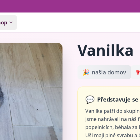
hop
Vanilka
🎉
našla domov

💬
Představuje se 
Vanilka patří do skupin
jsme nahrávali na náš f
popelnicích, běhala za
Uši mají plné svrabu a 