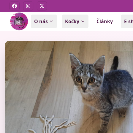
Facebook
Instagram
X
O nás
Kočky
Články
E-s