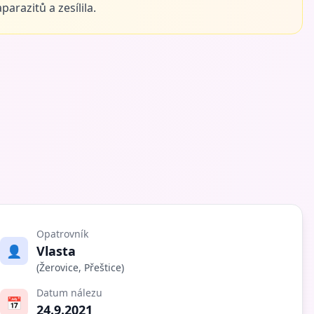
aparazitů a zesílila.
Opatrovník
👤
Vlasta
(Žerovice, Přeštice)
Datum nálezu
📅
24.9.2021