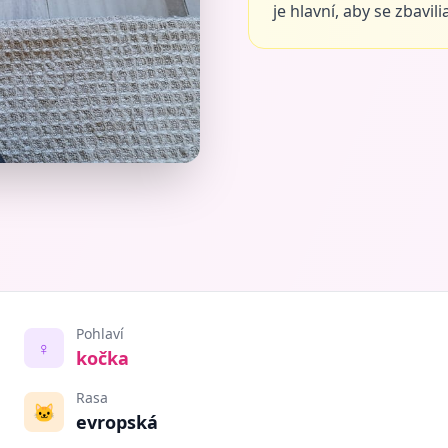
je hlavní, aby se zbavili
Pohlaví
♀️
kočka
Rasa
🐱
evropská