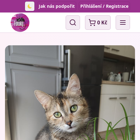
Jak nás podpořit
Přihlášení / Registrace
Toggle theme
0 Kč
Vyhledávání
Open 