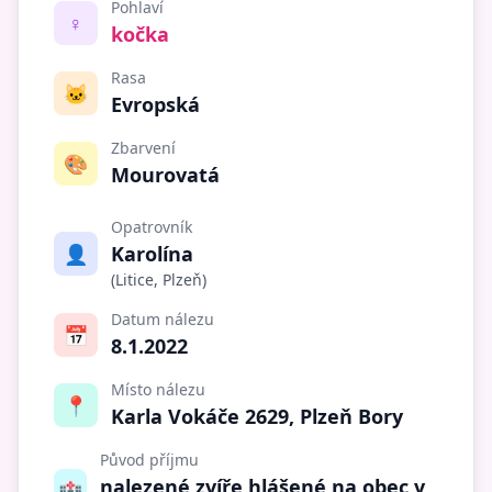
Pohlaví
♀️
kočka
Rasa
🐱
Evropská
Zbarvení
🎨
Mourovatá
Opatrovník
👤
Karolína
(Litice, Plzeň)
Datum nálezu
📅
8.1.2022
Místo nálezu
📍
Karla Vokáče 2629, Plzeň Bory
Původ příjmu
nalezené zvíře hlášené na obec v
🏥