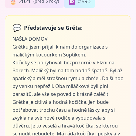
🎂
2021
🆔
#690
(před 5 roky)
💬
Představuje se Gréta:
NAŠLA DOMOV
Grétku jsem přijali k nám do organizace s
maličkým kocourkem Soptíkem.
Kočičky se pohybovali bezprizorně v Plzni na
Borech. Maličký byl na tom hodně špatně. Byl až
apatický a měl strašnou rýmu a chrčel. Další noc
by venku nepřežil. Oba miláčkové byli plni
parazitů, ale vše se povedlo krásně zaléčit.
Grétka je citlivá a hodná kočička. Jen bude
potřebovat trochu času a hodně lásky, aby si
zvykla na své nové rodiče a vybudovala si
důvěru. Je to veselá a hravá kočička, se kterou
se nudit nebudete. Má ráda kočičky i pejsky a v