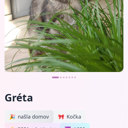
Gréta
🎉
našla domov
🎀
Kočka