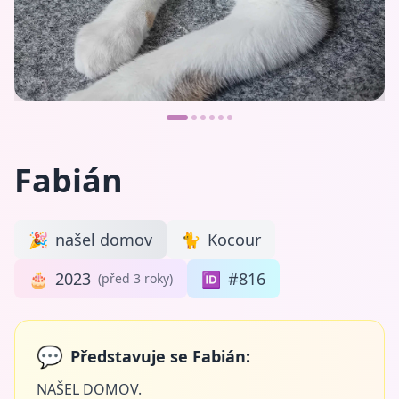
Fabián
🎉
našel domov
🐈
Kocour
🎂
2023
🆔
#816
(před 3 roky)
💬
Představuje se Fabián:
NAŠEL DOMOV.