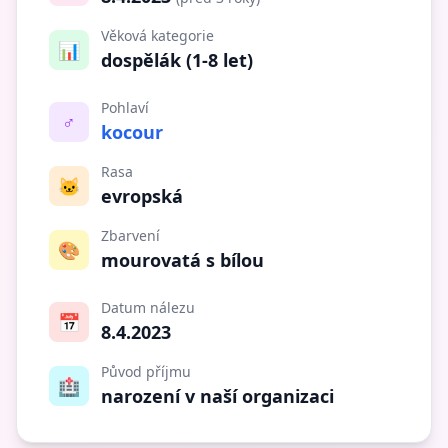
Věková kategorie
📊
dospělák (1-8 let)
Pohlaví
♂️
kocour
Rasa
🐱
evropská
Zbarvení
🎨
mourovatá s bílou
Datum nálezu
📅
8.4.2023
Původ příjmu
🏥
narození v naší organizaci