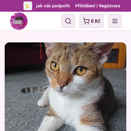
Jak nás podpořit
Přihlášení / Registrace
Toggle theme
0 Kč
Vyhledávání
Open 