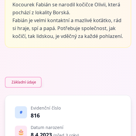
Kocourek Fabián se narodil kočičce Olivii, která
pochází z lokality Borská.
Fabián je velmi kontaktní a mazlivé koťátko, rád
si hraje, spí a papá. Potřebuje společnost, jak
kočičí, tak lidskou, je vděčný za každé pohlazení.
Základní údaje
Evidenční číslo
#
816
Datum narození
🎂
8.4.2023
(před 3 roky)