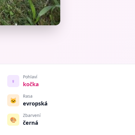
Pohlaví
♀️
kočka
Rasa
🐱
evropská
Zbarvení
🎨
černá