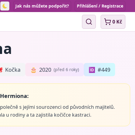
Jak nás můžete podpořit?
Přihlášení / Registrace
Toggle theme
0 Kč
Vyhledávání
na

Kočka
🎂
2020
🆔
#449
(před 6 roky)
 Hermiona:
společně s jejími sourozenci od původních majitelů.
 u rodiny a ta zajistila kočičce kastraci.