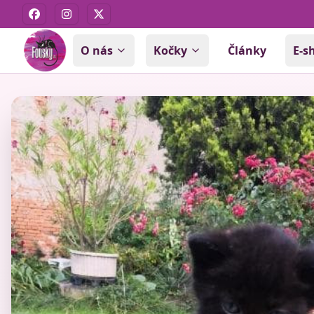
Facebook
Instagram
X
O nás
Kočky
Články
E-s