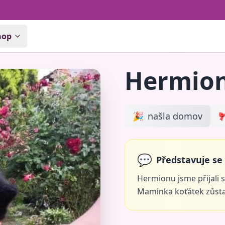
hop
Hermio
🎉
našla domov

💬
Představuje se
Hermionu jsme přijali 
Maminka koťátek zůstala