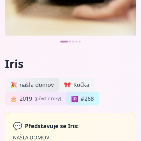
Iris
🎉
našla domov
🎀
Kočka
🎂
2019
🆔
#268
(před 7 roky)
💬
Představuje se Iris:
NAŠLA DOMOV.