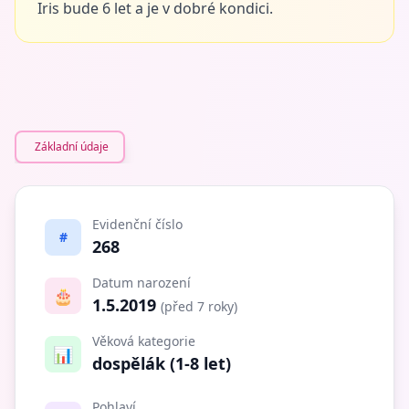
Iris bude 6 let a je v dobré kondici.
Základní údaje
Evidenční číslo
#
268
Datum narození
🎂
1.5.2019
(před 7 roky)
Věková kategorie
📊
dospělák (1-8 let)
Pohlaví