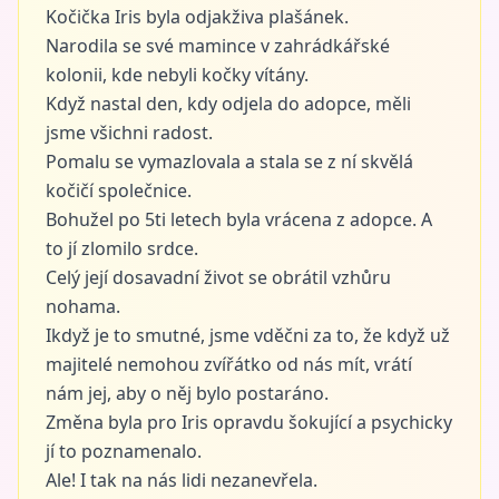
Kočička Iris byla odjakživa plašánek.
Narodila se své mamince v zahrádkářské
kolonii, kde nebyli kočky vítány.
Když nastal den, kdy odjela do adopce, měli
jsme všichni radost.
Pomalu se vymazlovala a stala se z ní skvělá
kočičí společnice.
Bohužel po 5ti letech byla vrácena z adopce. A
to jí zlomilo srdce.
Celý její dosavadní život se obrátil vzhůru
nohama.
Ikdyž je to smutné, jsme vděčni za to, že když už
majitelé nemohou zvířátko od nás mít, vrátí
nám jej, aby o něj bylo postaráno.
Změna byla pro Iris opravdu šokující a psychicky
jí to poznamenalo.
Ale! I tak na nás lidi nezanevřela.