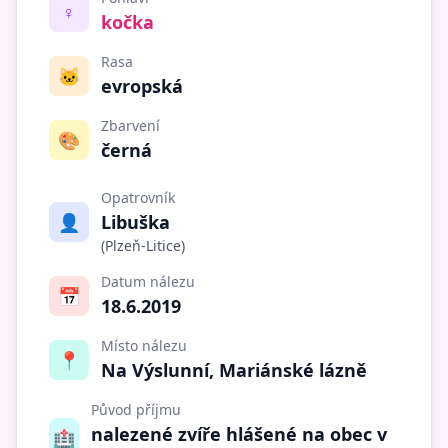
♀️
kočka
Rasa
🐱
evropská
Zbarvení
🎨
černá
Opatrovník
👤
Libuška
(Plzeň-Litice)
Datum nálezu
📅
18.6.2019
Místo nálezu
📍
Na Výslunní, Mariánské lázně
Původ příjmu
nalezené zvíře hlášené na obec v
🏥