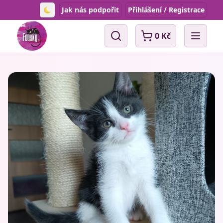
Jak nás podpořit
Přihlášení / Registrace
Toggle theme
0 Kč
Vyhledávání
Open 