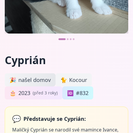
Cyprián
🎉
našel domov
🐈
Kocour
🎂
2023
🆔
#832
(před 3 roky)
💬
Představuje se Cyprián:
Maličký Cyprián se narodil své mamince Ivance,