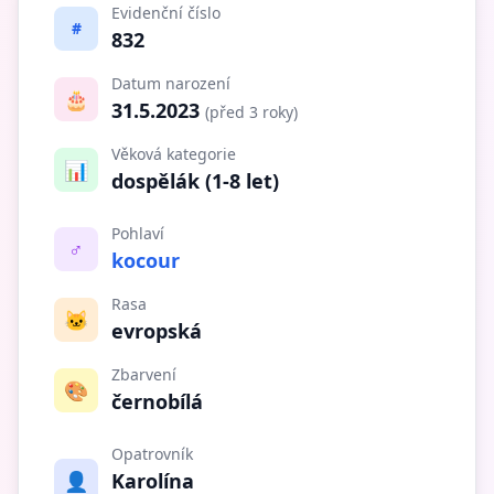
Evidenční číslo
#
832
Datum narození
🎂
31.5.2023
(před 3 roky)
Věková kategorie
📊
dospělák (1-8 let)
Pohlaví
♂️
kocour
Rasa
🐱
evropská
Zbarvení
🎨
černobílá
Opatrovník
👤
Karolína