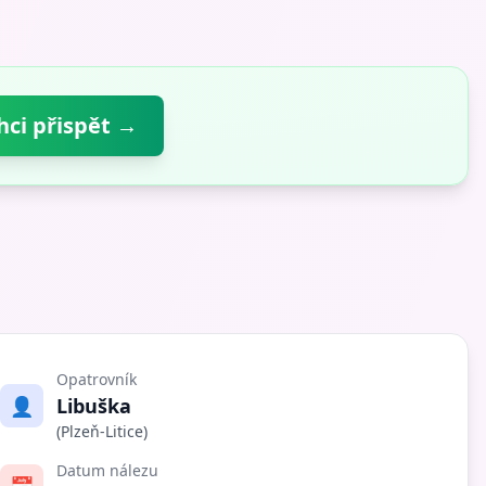
hci přispět →
Opatrovník
👤
Libuška
(Plzeň-Litice)
Datum nálezu