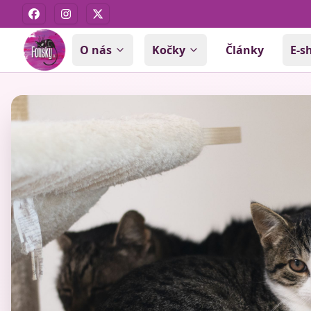
Facebook
Instagram
X
O nás
Kočky
Články
E-s