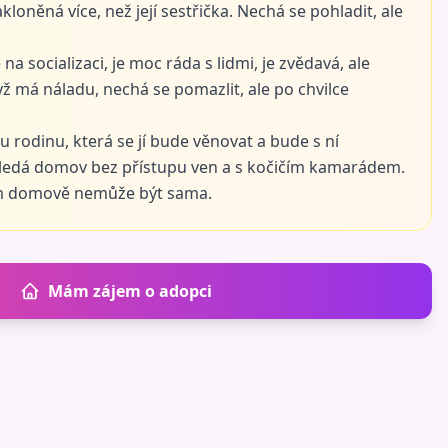
nakloněná více, než její sestřička. Nechá se pohladit, ale
a socializaci, je moc ráda s lidmi, je zvědavá, ale
ž má náladu, nechá se pomazlit, ale po chvilce
ou rodinu, která se jí bude věnovat a bude s ní
Hledá domov bez přístupu ven a s kočičím kamarádem.
ém domově nemůže být sama.
Mám zájem o adopci