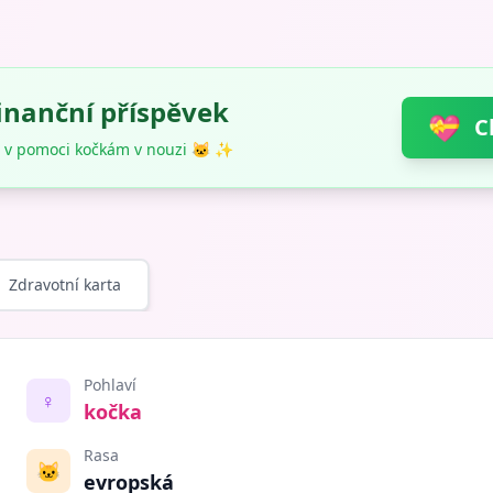
finanční příspěvek
💝
C
 v pomoci kočkám v nouzi 🐱 ✨
Zdravotní karta
Pohlaví
♀️
kočka
Rasa
🐱
evropská