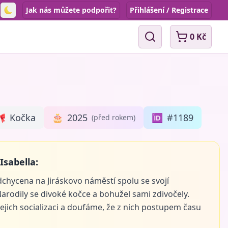
Jak nás můžete podpořit?
Přihlášení / Registrace
Toggle theme
0 Kč
Vyhledávání

Kočka
🎂
2025
🆔
#1189
(před rokem)
Isabella:
dchycena na Jiráskovo náměstí spolu se svojí
arodily se divoké kočce a bohužel sami zdivočely.
jejich socializaci a doufáme, že z nich postupem času