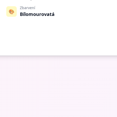
Zbarvení
🎨
Bílomourovatá