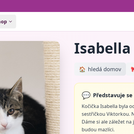
hop
Isabella
🏠
hledá domov

💬
Představuje se 
Kočička Isabella byla o
sestřičkou Viktorkou. N
Dáme si ale záležet na 
budou mazlíci.