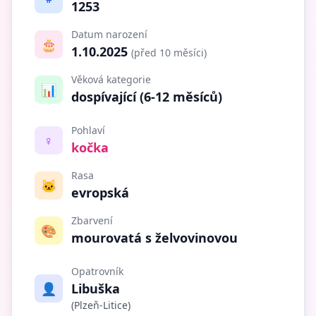
1253
Datum narození
🎂
1.10.2025
(před 10 měsíci)
Věková kategorie
📊
dospívající (6-12 měsíců)
Pohlaví
♀️
kočka
Rasa
🐱
evropská
Zbarvení
🎨
mourovatá s želvovinovou
Opatrovník
👤
Libuška
(Plzeň-Litice)