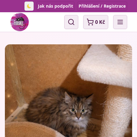
Jak nás podpořit
Přihlášení / Registrace
Toggle theme
0 Kč
Vyhledávání
Open 