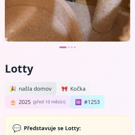
Lotty
🎉
našla domov
🎀
Kočka
🎂
2025
🆔
#1253
(před 10 měsíci)
💬
Představuje se Lotty: