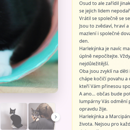
Osud to ale zařídil jina
se jejich lidem nepodař
Vrátil se společně se s
Jsou to zvědaví, hraví a
mazlení i společné dov
den.
Harlekýnka je navíc ma
úplně nepočítejte. Vždy
nejdůležitější.
Oba jsou zvyklí na děti 
chápe kočičí povahu a o
kteří Vám přinesou spo
A ano… občas bude potře
lumpárny Vás odmění p
opravdu žije.
Harlekýnka a Marcipáne
života. Nejsou pro ka