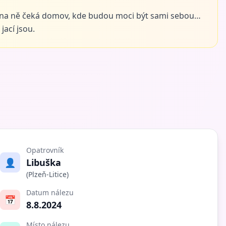
 na ně čeká domov, kde budou moci být sami sebou…
jací jsou.
Opatrovník
👤
Libuška
(Plzeň-Litice)
Datum nálezu
📅
8.8.2024
Místo nálezu