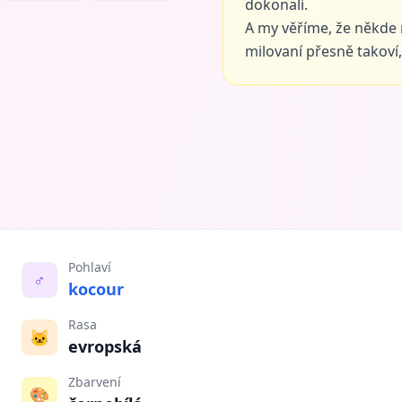
dokonalí.
A my věříme, že někde
milovaní přesně takoví, 
Pohlaví
♂️
kocour
Rasa
🐱
evropská
Zbarvení
🎨