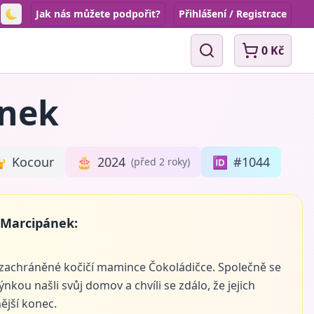
Jak nás můžete podpořit?
Přihlášení / Registrace
Toggle theme
0 Kč
Vyhledávání
nek

Kocour
🎂
2024
🆔
#1044
(před 2 roky)
 Marcipánek:
 zachráněné kočičí mamince Čokoládičce. Společně se
nkou našli svůj domov a chvíli se zdálo, že jejich
ější konec.