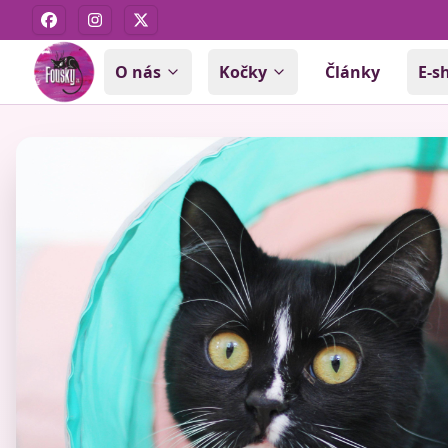
Facebook
Instagram
X
O nás
Kočky
Články
E-s