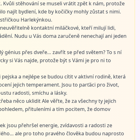
k. Kvůli stěhování se museli vrátit zpět k nám, protože
ilo najít bydlení, kde by kočičky mohly zůstat s nimi.
estřičkou Harlekýnkou.
 neuvěřitelně kontaktní miláčkové, kteří milují lidi,
ádění. Nudu u Vás doma zaručeně nenechají ani jeden
lý génius přes dveře… zavřít se před světem? To s ní
cky si Vás najde, protože být s Vámi je pro ni to
i pejska a nejlépe se budou cítit v aktivní rodině, která
cení jejich temperament. Jsou to parťáci pro život,
ustu radosti, smíchu a lásky.
ba něco uklidit Ale věřte, že za všechny ty jejich
ohledem, přituleními a tím pocitem, že domov
k jsou přehršel energie, zvídavosti a radosti ze
ždého… ale pro toho pravého člověka budou naprosto