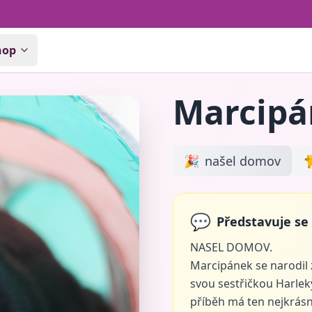
hop
Marcipá
🎉
našel domov

💬
Představuje se
NASEL DOMOV.
Marcipánek se narodil
svou sestřičkou Harleký
příběh má ten nejkrásn