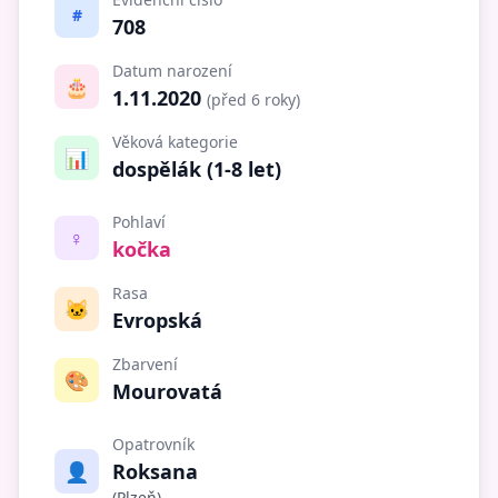
#
708
Datum narození
🎂
1.11.2020
(před 6 roky)
Věková kategorie
📊
dospělák (1-8 let)
Pohlaví
♀️
kočka
Rasa
🐱
Evropská
Zbarvení
🎨
Mourovatá
Opatrovník
👤
Roksana
(Plzeň)