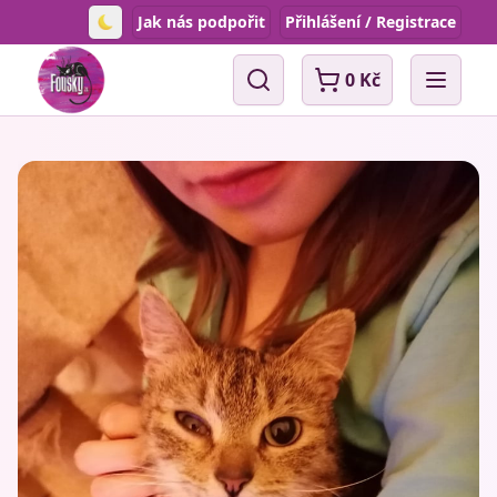
Jak nás podpořit
Přihlášení / Registrace
Toggle theme
0 Kč
Vyhledávání
Open 