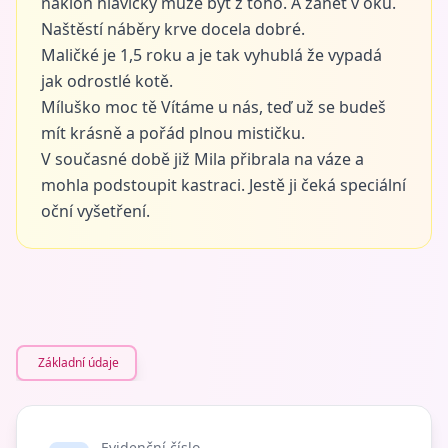
náklon hlavičky může být z toho. A zánět v oku.
Naštěstí náběry krve docela dobré.
Maličké je 1,5 roku a je tak vyhublá že vypadá
jak odrostlé kotě.
Míluško moc tě Vítáme u nás, teď už se budeš
mít krásně a pořád plnou mističku.
V současné době již Mila přibrala na váze a
mohla podstoupit kastraci. Jestě ji čeká speciální
oční vyšetření.
Základní údaje
Evidenční číslo