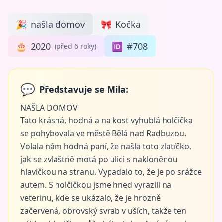
🎉
našla domov
🎀
Kočka
🎂
2020
🆔
#708
(před 6 roky)
💬
Představuje se Mila:
NAŠLA DOMOV
Tato krásná, hodná a na kost vyhublá holčička
se pohybovala ve městě Bělá nad Radbuzou.
Volala nám hodná paní, že našla toto zlatíčko,
jak se zvláštně motá po ulici s nakloněnou
hlavičkou na stranu. Vypadalo to, že je po srážce
autem. S holčičkou jsme hned vyrazili na
veterinu, kde se ukázalo, že je hrozně
začervená, obrovský svrab v uších, takže ten