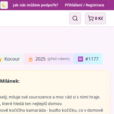
Jak nás můžete podpořit?
Přihlášení / Registrace
Toggle theme
0 Kč
Vyhledávání

Kocour
🎂
2025
🆔
#1177
(před rokem)
 Milánek:
selý, miluje své sourozence a moc rád si s nimi hraje.
, které hledá ten nejlepší domov.
mově kočičího kamaráda - buďto kočičku, co v domově