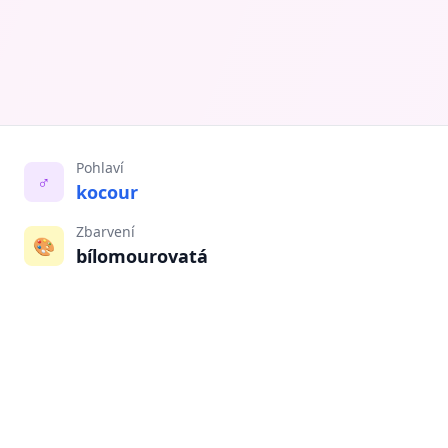
Pohlaví
♂️
kocour
Zbarvení
🎨
bílomourovatá