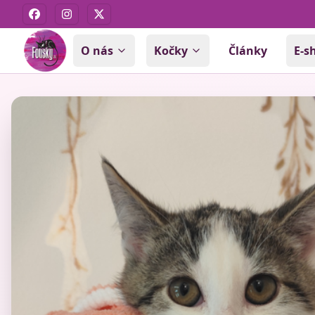
Facebook
Instagram
X
O nás
Kočky
Články
E-s