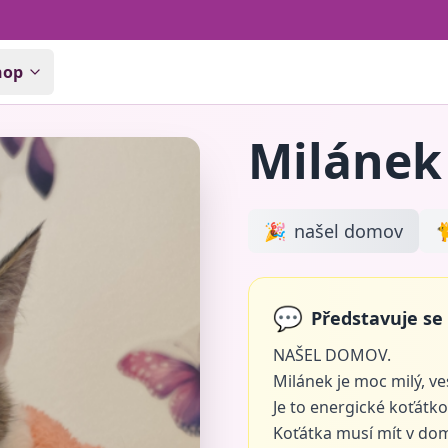
hop
Milánek
🎉
našel domov

💬
Představuje se
NAŠEL DOMOV.
Milánek je moc milý, ve
Je to energické koťátko
Koťátka musí mít v do