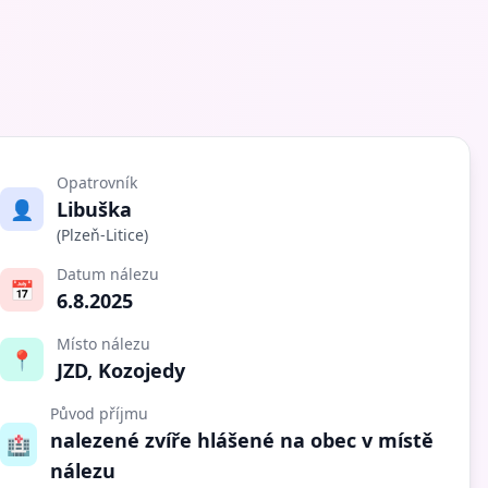
Opatrovník
👤
Libuška
(Plzeň-Litice)
Datum nálezu
📅
6.8.2025
Místo nálezu
📍
JZD, Kozojedy
Původ příjmu
nalezené zvíře hlášené na obec v místě
🏥
nálezu