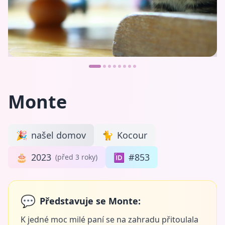
Monte
🎉
našel domov
🐈
Kocour
🎂
2023
🆔
#853
(před 3 roky)
💬
Představuje se Monte:
K jedné moc milé paní se na zahradu přitoulala