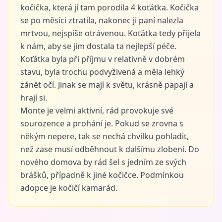
kočička, která jí tam porodila 4 koťátka. Kočička
se po měsíci ztratila, nakonec ji paní nalezla
mrtvou, nejspíše otrávenou. Koťátka tedy přijela
k nám, aby se jim dostala ta nejlepší péče.
Koťátka byla při příjmu v relativně v dobrém
stavu, byla trochu podvyživená a měla lehký
zánět očí. Jinak se mají k světu, krásně papají a
hrají si.
Monte je velmi aktivní, rád provokuje své
sourozence a prohání je. Pokud se zrovna s
někým nepere, tak se nechá chvilku pohladit,
než zase musí odběhnout k dalšímu zlobení. Do
nového domova by rád šel s jedním ze svých
brášků, případně k jiné kočičce. Podmínkou
adopce je kočičí kamarád.