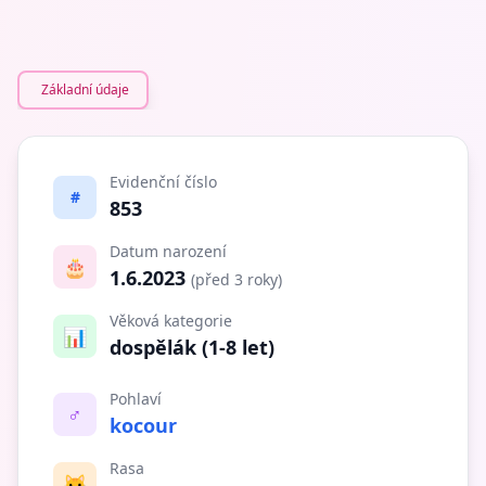
Základní údaje
Evidenční číslo
#
853
Datum narození
🎂
1.6.2023
(před 3 roky)
Věková kategorie
📊
dospělák (1-8 let)
Pohlaví
♂️
kocour
Rasa
🐱