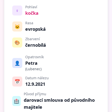
Pohlaví
♀️
kočka
Rasa
🐱
evropská
Zbarvení
🎨
černobílá
Opatrovník
👤
Petra
(Lubenec)
Datum nálezu
📅
12.9.2021
Původ příjmu
darovací smlouva od původního
🏥
majitele