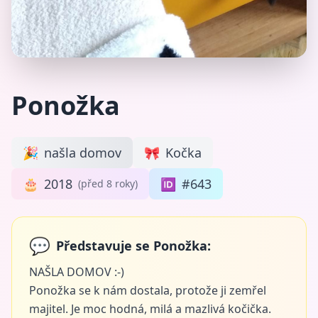
Ponožka
🎉
našla domov
🎀
Kočka
🎂
2018
🆔
#643
(před 8 roky)
💬
Představuje se Ponožka:
NAŠLA DOMOV :-)
Ponožka se k nám dostala, protože ji zemřel
majitel. Je moc hodná, milá a mazlivá kočička.