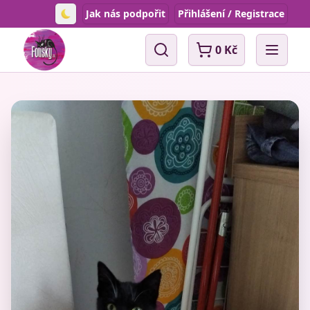
Jak nás podpořit
Přihlášení / Registrace
Toggle theme
0 Kč
Vyhledávání
Open 