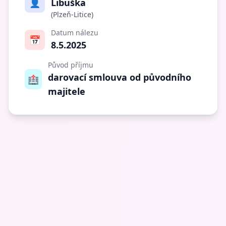
👤
Libuška
(Plzeň-Litice)
Datum nálezu
📅
8.5.2025
Původ příjmu
darovací smlouva od původního
🏥
majitele