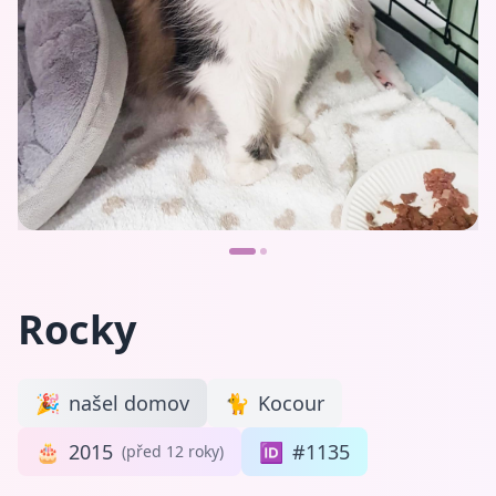
Rocky
🎉
našel domov
🐈
Kocour
🎂
2015
🆔
#1135
(před 12 roky)