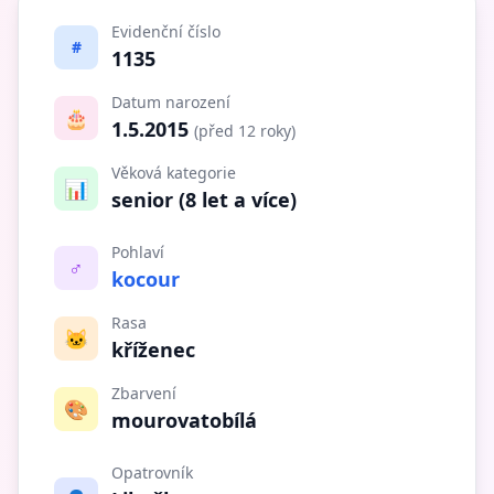
Evidenční číslo
#
1135
Datum narození
🎂
1.5.2015
(před 12 roky)
Věková kategorie
📊
senior (8 let a více)
Pohlaví
♂️
kocour
Rasa
🐱
kříženec
Zbarvení
🎨
mourovatobílá
Opatrovník