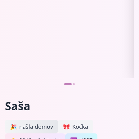
Saša
🎉
našla domov
🎀
Kočka