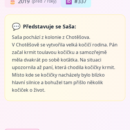
🎂
2019
🆔
#337
(před 7 roky)
💬
Představuje se Saša:
Saša pochází z kolonie z Chotěšova.
V Chotěšově se vytvořila velká kočičí rodina. Pán
začal krmit toulavou kočičku a samozřejmě
měla dvakrát po sobě koťátka. Na situaci
upozornila až paní, která chodila kočičky krmit.
Místo kde se kočičky nacházely bylo blízko
hlavní silnice a bohužel tam přišlo několik
kočiček o život.