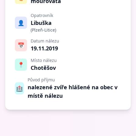
mourovatá
Opatrovník
👤
Libuška
(Plzeň-Litice)
Datum nálezu
📅
19.11.2019
Místo nálezu
📍
Chotěšov
Původ příjmu
nalezené zvíře hlášené na obec v
🏥
místě nálezu