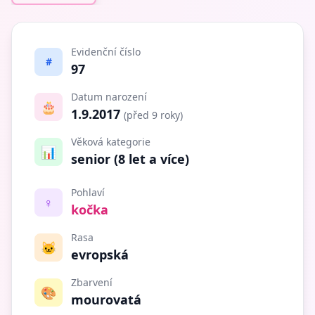
Evidenční číslo
#
97
Datum narození
🎂
1.9.2017
(před 9 roky)
Věková kategorie
📊
senior (8 let a více)
Pohlaví
♀️
kočka
Rasa
🐱
evropská
Zbarvení
🎨
mourovatá