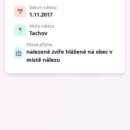
Datum nálezu
📅
1.11.2017
Místo nálezu
📍
Tachov
Původ příjmu
nalezené zvíře hlášené na obec v
🏥
místě nálezu