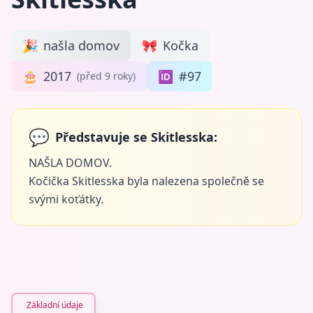
🎉
našla domov
🎀
Kočka
🎂
2017
🆔
#97
(před 9 roky)
💬
Představuje se Skitlesska:
NAŠLA DOMOV.
Kočička Skitlesska byla nalezena společně se
svými koťátky.
Základní údaje