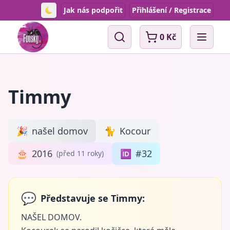
Jak nás podpořit
Přihlášení / Registrace
Toggle theme
0 Kč
Vyhledávání
Open 
Timmy
🎉
našel domov
🐈
Kocour
🎂
2016
🆔
#32
(před 11 roky)
💬
Představuje se Timmy:
NAŠEL DOMOV.