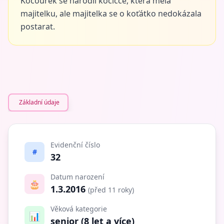
Kocourek se narodil kočičce, která měla
majitelku, ale majitelka se o koťátko nedokázala
postarat.
Základní údaje
Evidenční číslo
#
32
Datum narození
🎂
1.3.2016
(před 11 roky)
Věková kategorie
📊
senior (8 let a více)