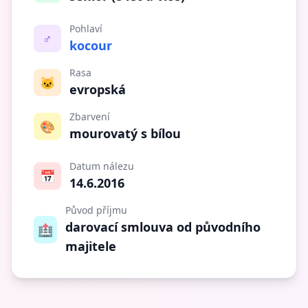
Pohlaví
♂️
kocour
Rasa
🐱
evropská
Zbarvení
🎨
mourovatý s bílou
Datum nálezu
📅
14.6.2016
Původ příjmu
darovací smlouva od původního
🏥
majitele