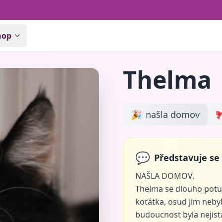
hop
Thelma
🎉
našla domov

💬
Představuje se
NAŠLA DOMOV.
Thelma se dlouho potulo
koťátka, osud jim nebyl
budoucnost byla nejist