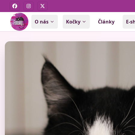
Facebook
Instagram
X
O nás
Kočky
Články
E-s