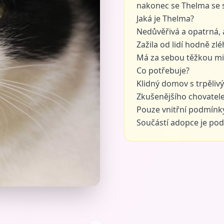
nakonec se Thelma se 
Jaká je Thelma?
Nedůvěřivá a opatrná, a
Zažila od lidí hodně zl
Má za sebou těžkou min
Co potřebuje?
Klidný domov s trpělivý
Zkušenějšího chovatele,
Pouze vnitřní podmínky
Součástí adopce je pod