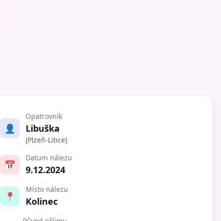
Opatrovník
👤
Libuška
(Plzeň-Litice)
Datum nálezu
📅
9.12.2024
Místo nálezu
📍
Kolinec
Původ příjmu