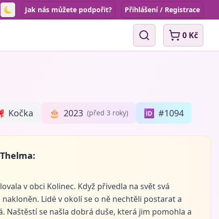
Jak nás můžete podpořit?
Přihlášení / Registrace
Toggle theme
0 Kč
Vyhledávání

Kočka
🎂
2023
🆔
#1094
(před 3 roky)
 Thelma:
vala v obci Kolinec. Když přivedla na svět svá
 nakloněn. Lidé v okolí se o ně nechtěli postarat a
á. Naštěstí se našla dobrá duše, která jim pomohla a