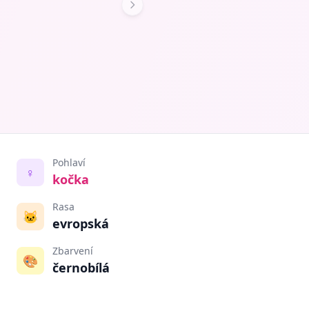
Pohlaví
♀️
kočka
Rasa
🐱
evropská
Zbarvení
🎨
černobílá