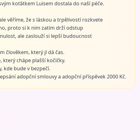
svým koťátkem Luisem dostala do naší péče.
le věříme, že s láskou a trpělivostí rozkvete
ého, proto si k nim zatím drží odstup
ulost, ale zaslouží si lepší budoucnost
m člověkem, který jí dá čas.
 který chápe plašší kočičky.
, kde bude v bezpečí.
epsání adopční smlouvy a adopční příspěvek 2000 Kč.